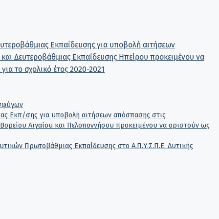
υτεροβάθμιας Εκπαίδευσης για υποβολή αιτήσεων
και Δευτεροβάθμιας Εκπαίδευσης Ηπείρου προκειμένου να
για το σχολικό έτος 2020-2021
οσφύγων
ιας Εκπ/σης για υποβολή αιτήσεων απόσπασης στις
 Βορείου Αιγαίου και Πελοποννήσου προκειμένου να οριστούν ως
ικών Πρωτοβάθμιας Εκπαίδευσης στο Α.Π.Υ.Σ.Π.Ε. Δυτικής