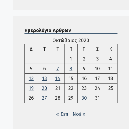
Ημερολόγιο Άρθρων
Οκτώβριος 2020
Δευτέρα
Τρίτη
Τετάρτη
Πέμπτη
Παρασκευή
Σάββατο
Κυριακ
Δ
Τ
Τ
Π
Π
Σ
Κ
1
2
3
4
5
6
7
8
9
10
11
12
13
14
15
16
17
18
19
20
21
22
23
24
25
26
27
28
29
30
31
« Σεπ
Νοέ »