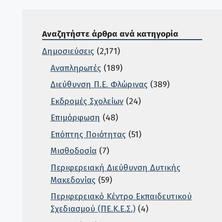
Αναζητήστε άρθρα ανά κατηγορία
Δημοσιεύσεις
(2,171)
Αναπληρωτές
(189)
Διεύθυνση Π.Ε. Φλώρινας
(389)
Εκδρομές Σχολείων
(24)
Επιμόρφωση
(48)
Επόπτης Ποιότητας
(51)
Μισθοδοσία
(7)
Περιφερειακή Διεύθυνση Δυτικής
Μακεδονίας
(59)
Περιφερειακό Κέντρο Εκπαιδευτικού
Σχεδιασμού (ΠΕ.Κ.Ε.Σ.)
(4)