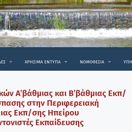
ΔΕΣ
ΧΡΗΣΙΜΑ ΕΝΤΥΠΑ
ΝΟΜΟΘΕΣΙΑ
ΥΠΗ
ών Α’βάθμιας και Β’βάθμιας Εκπ/
σπασης στην Περιφερειακή
μιας Εκπ/σης Ηπείρου
ντονιστές Εκπαίδευσης