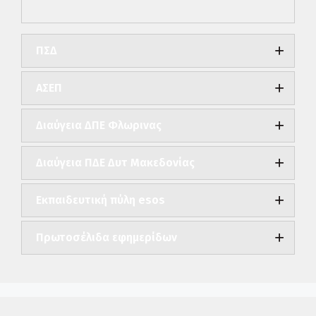
ΠΣΔ
ΑΣΕΠ
Διαύγεια ΔΠΕ Φλωρινας
Διαύγεια ΠΔΕ Δυτ Μακεδονίας
Εκπαιδευτική πύλη esos
Πρωτοσέλιδα εφημερίδων