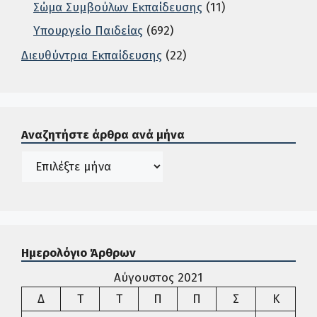
Σώμα Συμβούλων Εκπαίδευσης
(11)
Υπουργείο Παιδείας
(692)
Διευθύντρια Εκπαίδευσης
(22)
Σε αυτή την περιοχή ο χρήστης μπορεί να αναζητήσει άρ
Αναζητήστε άρθρα ανά μήνα
Ιστορικό
Ημερολόγιο Άρθρων
Αύγουστος 2021
Δευτέρα
Τρίτη
Τετάρτη
Πέμπτη
Παρασκευή
Σάββατο
Κυρια
Δ
Τ
Τ
Π
Π
Σ
Κ