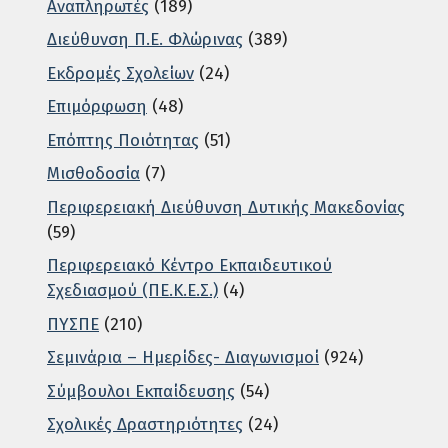
Αναπληρωτές
(189)
Διεύθυνση Π.Ε. Φλώρινας
(389)
Εκδρομές Σχολείων
(24)
Επιμόρφωση
(48)
Επόπτης Ποιότητας
(51)
Μισθοδοσία
(7)
Περιφερειακή Διεύθυνση Δυτικής Μακεδονίας
(59)
Περιφερειακό Κέντρο Εκπαιδευτικού
Σχεδιασμού (ΠΕ.Κ.Ε.Σ.)
(4)
ΠΥΣΠΕ
(210)
Σεμινάρια – Ημερίδες- Διαγωνισμοί
(924)
Σύμβουλοι Εκπαίδευσης
(54)
Σχολικές Δραστηριότητες
(24)