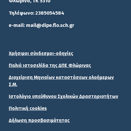
Φλώρινα, ΤΚ 5310
Τηλέφωνο: 2385054584
e-mail: mail@dipe.flo.sch.gr
Χρήσιμοι σύνδεσμοι-οδηγίες
Παλιά ιστοσελίδα της ΔΠΕ Φλώρινας
Διαχείριση Μηνιαίων καταστάσεων ολοήμερων
Σ.Μ.
Ιστολόγιο υπεύθυνου Σχολικών Δραστηριοτήτων
Πολιτική cookies
Δήλωση προσβασιμότητας