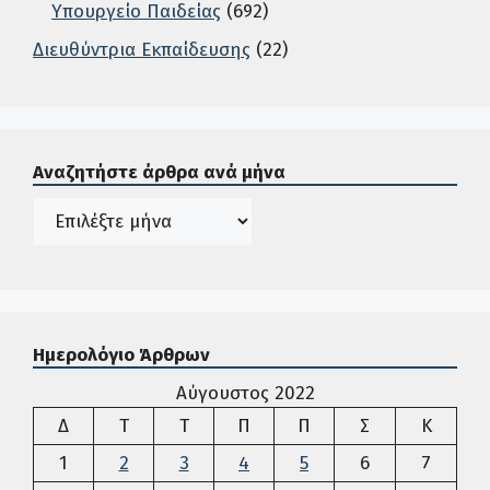
Υπουργείο Παιδείας
(692)
Διευθύντρια Εκπαίδευσης
(22)
Σε αυτή την περιοχή ο χρήστης μπορεί να αναζητήσει άρ
Αναζητήστε άρθρα ανά μήνα
Ιστορικό
Ημερολόγιο Άρθρων
Αύγουστος 2022
Δευτέρα
Τρίτη
Τετάρτη
Πέμπτη
Παρασκευή
Σάββατο
Κυρια
Δ
Τ
Τ
Π
Π
Σ
Κ
1
2
3
4
5
6
7