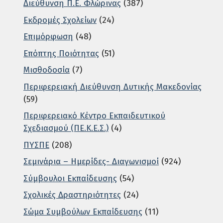
Διεύθυνση Π.Ε. Φλώρινας
(387)
Εκδρομές Σχολείων
(24)
Επιμόρφωση
(48)
Επόπτης Ποιότητας
(51)
Μισθοδοσία
(7)
Περιφερειακή Διεύθυνση Δυτικής Μακεδονίας
(59)
Περιφερειακό Κέντρο Εκπαιδευτικού
Σχεδιασμού (ΠΕ.Κ.Ε.Σ.)
(4)
ΠΥΣΠΕ
(208)
Σεμινάρια – Ημερίδες- Διαγωνισμοί
(924)
Σύμβουλοι Εκπαίδευσης
(54)
Σχολικές Δραστηριότητες
(24)
Σώμα Συμβούλων Εκπαίδευσης
(11)