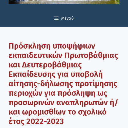
Μενού
Πρόσκληση υποψήφιων
εκπαιδευτικών Πρωτοβάθμιας
και Δευτεροβάθμιας
Εκπαίδευσης για υποβολή
αίτησης-δήλωσης προτίμησης
περιοχών για πρόσληψη ως
προσωρινών αναπληρωτών ή/
και ωρομισθίων το σχολικό
έτος 2022-2023