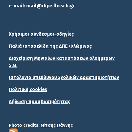
e-mail: mail@dipe.flo.sch.gr
Χρήσιμοι σύνδεσμοι-οδηγίες
Παλιά ιστοσελίδα της ΔΠΕ Φλώρινας
Διαχείριση Μηνιαίων καταστάσεων ολοήμερων
Σ.Μ.
Ιστολόγιο υπεύθυνου Σχολικών Δραστηριοτήτων
Πολιτική cookies
Δήλωση προσβασιμότητας
Photo credits:
Μίτσης Γιάννης