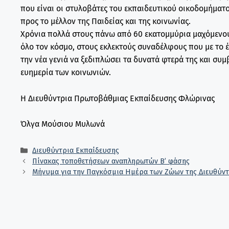
που είναι οι στυλοβάτες του εκπαιδευτικού οικοδομήματ
προς το μέλλον της Παιδείας και της κοινωνίας.
Χρόνια πολλά στους πάνω από 60 εκατομμύρια μαχόμενου
όλο τον κόσμο, στους εκλεκτούς συναδέλφους που με το 
την νέα γενιά να ξεδιπλώσει τα δυνατά φτερά της και συ
ευημερία των κοινωνιών.
Η Διευθύντρια Πρωτοβάθμιας Εκπαίδευσης Φλώρινας
Όλγα Μούσιου Μυλωνά
Κατηγορίες
Διευθύντρια Εκπαίδευσης
Πίνακας τοποθετήσεων αναπληρωτών B’ φάσης
Μήνυμα για την Παγκόσμια Ημέρα των Ζώων της Διευθύν