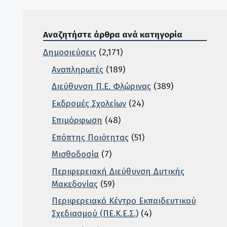
Αναζητήστε άρθρα ανά κατηγορία
Δημοσιεύσεις
(2,171)
Αναπληρωτές
(189)
Διεύθυνση Π.Ε. Φλώρινας
(389)
Εκδρομές Σχολείων
(24)
Επιμόρφωση
(48)
Επόπτης Ποιότητας
(51)
Μισθοδοσία
(7)
Περιφερειακή Διεύθυνση Δυτικής
Μακεδονίας
(59)
Περιφερειακό Κέντρο Εκπαιδευτικού
Σχεδιασμού (ΠΕ.Κ.Ε.Σ.)
(4)