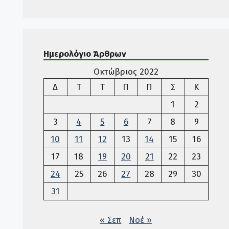
Ημερολόγιο Άρθρων
Οκτώβριος 2022
Δευτέρα
Τρίτη
Τετάρτη
Πέμπτη
Παρασκευή
Σάββατο
Κυριακ
Δ
Τ
Τ
Π
Π
Σ
Κ
1
2
3
4
5
6
7
8
9
10
11
12
13
14
15
16
17
18
19
20
21
22
23
24
25
26
27
28
29
30
31
« Σεπ
Νοέ »