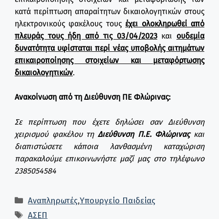
κατά περίπτωση απαραίτητων δικαιολογητικών στους
ηλεκτρονικούς φακέλους τους
έχει ολοκληρωθεί από
πλευράς τους ήδη από τις 03/04/2023
και
ουδεμία
δυνατότητα υφίσταται περί νέας υποβολής αιτημάτων
επικαιροποίησης στοιχείων και μεταφόρτωσης
δικαιολογητικών
.
Ανακοίνωση από τη Διεύθυνση ΠΕ Φλώρινας:
Σε περίπτωση που έχετε δηλώσει σαν Διεύθυνση
χειρισμού φακέλου τη
Διεύθυνση Π.Ε. Φλώρινας
και
διαπιστώσετε κάποια λανθασμένη καταχώριση
παρακαλούμε επικοινωνήστε μαζί μας στο τηλέφωνο
2385054584
Κατηγορίες
Αναπληρωτές
,
Υπουργείο Παιδείας
Ετικέτες
ΑΣΕΠ