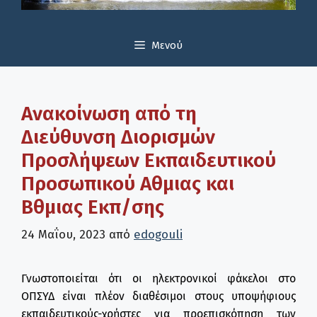
Μενού
Ανακοίνωση από τη
Διεύθυνση Διορισμών
Προσλήψεων Εκπαιδευτικού
Προσωπικού Αθμιας και
Βθμιας Εκπ/σης
24 Μαΐου, 2023
από
edogouli
Γνωστοποιείται ότι οι ηλεκτρονικοί φάκελοι στο
ΟΠΣΥΔ είναι πλέον διαθέσιμοι στους υποψήφιους
εκπαιδευτικούς-χρήστες για προεπισκόπηση των