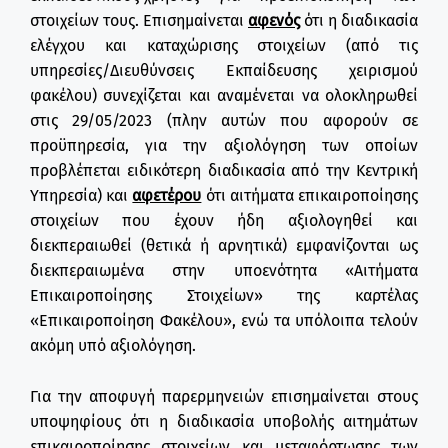
στοιχείων τους. Επισημαίνεται
αφενός
ότι η διαδικασία
ελέγχου και καταχώρισης στοιχείων (από τις
υπηρεσίες/Διευθύνσεις Εκπαίδευσης χειρισμού
φακέλου) συνεχίζεται και αναμένεται να ολοκληρωθεί
στις 29/05/2023 (πλην αυτών που αφορούν σε
προϋπηρεσία, για την αξιολόγηση των οποίων
προβλέπεται ειδικότερη διαδικασία από την Κεντρική
Υπηρεσία) και
αφετέρου
ότι αιτήματα επικαιροποίησης
στοιχείων που έχουν ήδη αξιολογηθεί και
διεκπεραιωθεί (θετικά ή αρνητικά) εμφανίζονται ως
διεκπεραιωμένα στην υποενότητα «Αιτήματα
Επικαιροποίησης Στοιχείων» της καρτέλας
«Επικαιροποίηση Φακέλου», ενώ τα υπόλοιπα τελούν
ακόμη υπό αξιολόγηση.
Για την αποφυγή παρερμηνειών επισημαίνεται στους
υποψηφίους ότι η διαδικασία υποβολής αιτημάτων
επικαιροποίησης στοιχείων και μεταφόρτωσης των