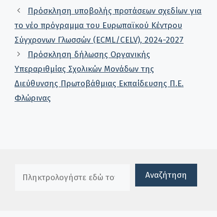
Πρόσκληση υποβολής προτάσεων σχεδίων για
το νέο πρόγραμμα του Ευρωπαϊκού Κέντρου
Σύγχρονων Γλωσσών (ECML/CELV), 2024-2027
Πρόσκληση δήλωσης Οργανικής
Υπεραριθμίας Σχολικών Μονάδων της
Διεύθυνσης Πρωτοβάθμιας Εκπαίδευσης Π.Ε.
Φλώρινας
Πλαίσιο αναζήτησης
Αναζήτηση