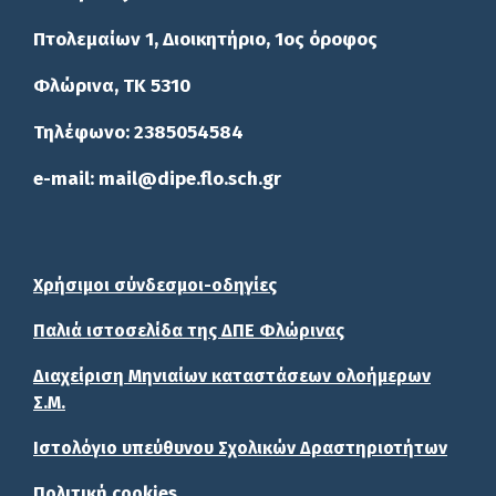
Πτολεμαίων 1, Διοικητήριο, 1ος όροφος
Φλώρινα, ΤΚ 5310
Τηλέφωνο: 2385054584
e-mail: mail@dipe.flo.sch.gr
Χρήσιμοι σύνδεσμοι-οδηγίες
Παλιά ιστοσελίδα της ΔΠΕ Φλώρινας
Διαχείριση Μηνιαίων καταστάσεων ολοήμερων
Σ.Μ.
Ιστολόγιο υπεύθυνου Σχολικών Δραστηριοτήτων
Πολιτική cookies