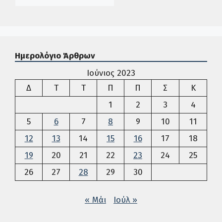
Ημερολόγιο Άρθρων
Ιούνιος 2023
Δευτέρα
Τρίτη
Τετάρτη
Πέμπτη
Παρασκευή
Σάββατο
Κυρια
Δ
Τ
Τ
Π
Π
Σ
Κ
1
2
3
4
5
6
7
8
9
10
11
12
13
14
15
16
17
18
19
20
21
22
23
24
25
26
27
28
29
30
« Μάι
Ιούλ »