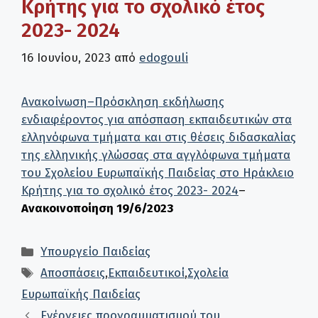
Κρήτης για το σχολικό έτος
2023- 2024
16 Ιουνίου, 2023
από
edogouli
Ανακοίνωση–Πρόσκληση εκδήλωσης
ενδιαφέροντος για απόσπαση εκπαιδευτικών στα
ελληνόφωνα τμήματα και στις θέσεις διδασκαλίας
της ελληνικής γλώσσας στα αγγλόφωνα τμήματα
του Σχολείου Ευρωπαϊκής Παιδείας στο Ηράκλειο
Κρήτης για το σχολικό έτος 2023- 2024
–
Ανακοινοποίηση 19/6/2023
Κατηγορίες
Υπουργείο Παιδείας
Ετικέτες
Αποσπάσεις
,
Εκπαιδευτικοί
,
Σχολεία
Ευρωπαϊκής Παιδείας
Ενέργειες προγραμματισμού του