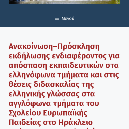
Μενού
Ανακοίνωση–Πρόσκληση
εκδήλωσης ενδιαφέροντος για
απόσπαση εκπαιδευτικών στα
ελληνόφωνα τμήματα και στις
θέσεις διδασκαλίας της
ελληνικής γλώσσας στα
αγγλόφωνα τμήματα του
Σχολείου Ευρωπαϊκής
Παιδείας στο Ηράκλειο