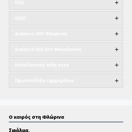
ΠΣΔ
ΑΣΕΠ
Διαύγεια ΔΠΕ Φλωρινας
Διαύγεια ΠΔΕ Δυτ Μακεδονίας
Εκπαιδευτική πύλη esos
Πρωτοσέλιδα εφημερίδων
Ο καιρός στη Φλώρινα
Σφάλμα.