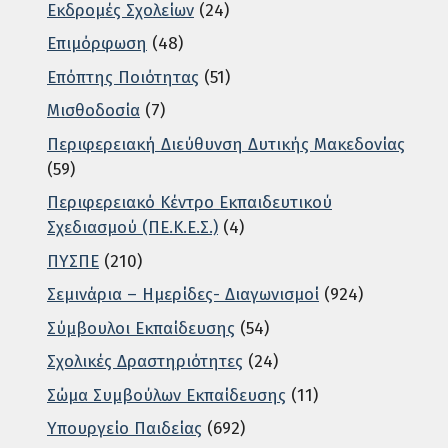
Εκδρομές Σχολείων
(24)
Επιμόρφωση
(48)
Επόπτης Ποιότητας
(51)
Μισθοδοσία
(7)
Περιφερειακή Διεύθυνση Δυτικής Μακεδονίας
(59)
Περιφερειακό Κέντρο Εκπαιδευτικού
Σχεδιασμού (ΠΕ.Κ.Ε.Σ.)
(4)
ΠΥΣΠΕ
(210)
Σεμινάρια – Ημερίδες- Διαγωνισμοί
(924)
Σύμβουλοι Εκπαίδευσης
(54)
Σχολικές Δραστηριότητες
(24)
Σώμα Συμβούλων Εκπαίδευσης
(11)
Υπουργείο Παιδείας
(692)