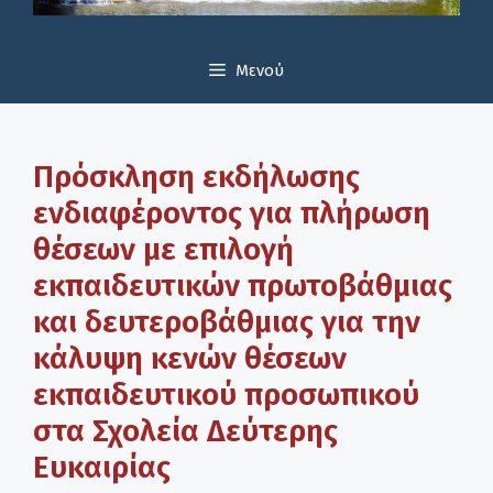
Μενού
Πρόσκληση εκδήλωσης
ενδιαφέροντος για πλήρωση
θέσεων με επιλογή
εκπαιδευτικών πρωτοβάθμιας
και δευτεροβάθμιας για την
κάλυψη κενών θέσεων
εκπαιδευτικού προσωπικού
στα Σχολεία Δεύτερης
Ευκαιρίας