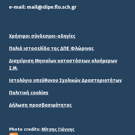
e-mail: mail@dipe.flo.sch.gr
Χρήσιμοι σύνδεσμοι-οδηγίες
Παλιά ιστοσελίδα της ΔΠΕ Φλώρινας
Διαχείριση Μηνιαίων καταστάσεων ολοήμερων
Σ.Μ.
Ιστολόγιο υπεύθυνου Σχολικών Δραστηριοτήτων
Πολιτική cookies
Δήλωση προσβασιμότητας
Photo credits:
Μίτσης Γιάννης