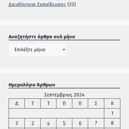
Διευθύντρια Εκπαίδευσης
(22)
Σε αυτή την περιοχή ο χρήστης μπορεί να αναζητήσει άρ
Αναζητήστε άρθρα ανά μήνα
Ιστορικό
Ημερολόγιο Άρθρων
Σεπτέμβριος 2024
Δευτέρα
Τρίτη
Τετάρτη
Πέμπτη
Παρασκευή
Σάββατο
Κυρια
Δ
Τ
Τ
Π
Π
Σ
Κ
1
2
3
4
5
6
7
8