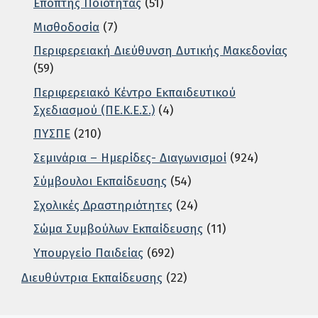
Επόπτης Ποιότητας
(51)
Μισθοδοσία
(7)
Περιφερειακή Διεύθυνση Δυτικής Μακεδονίας
(59)
Περιφερειακό Κέντρο Εκπαιδευτικού
Σχεδιασμού (ΠΕ.Κ.Ε.Σ.)
(4)
ΠΥΣΠΕ
(210)
Σεμινάρια – Ημερίδες- Διαγωνισμοί
(924)
Σύμβουλοι Εκπαίδευσης
(54)
Σχολικές Δραστηριότητες
(24)
Σώμα Συμβούλων Εκπαίδευσης
(11)
Υπουργείο Παιδείας
(692)
Διευθύντρια Εκπαίδευσης
(22)