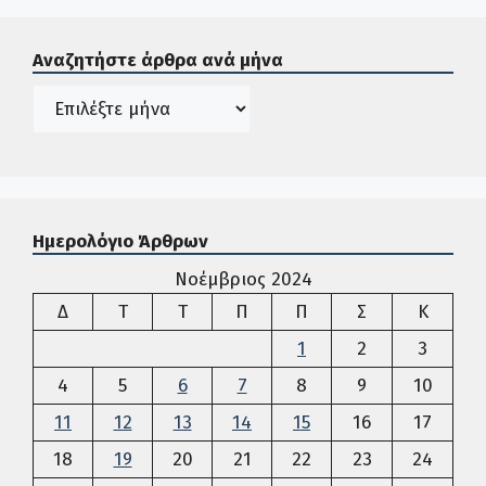
Σε αυτή την περιοχή ο χρήστης μπορεί να αναζητήσει άρ
Αναζητήστε άρθρα ανά μήνα
Ιστορικό
Ημερολόγιο Άρθρων
Νοέμβριος 2024
Δευτέρα
Τρίτη
Τετάρτη
Πέμπτη
Παρασκευή
Σάββατο
Κυρια
Δ
Τ
Τ
Π
Π
Σ
Κ
1
2
3
4
5
6
7
8
9
10
11
12
13
14
15
16
17
18
19
20
21
22
23
24