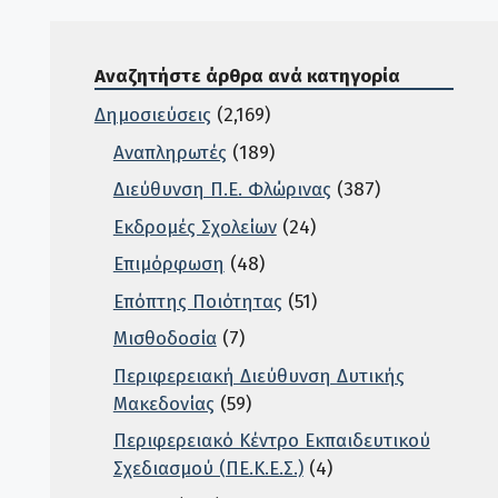
Αναζητήστε άρθρα ανά κατηγορία
Δημοσιεύσεις
(2,169)
Αναπληρωτές
(189)
Διεύθυνση Π.Ε. Φλώρινας
(387)
Εκδρομές Σχολείων
(24)
Επιμόρφωση
(48)
Επόπτης Ποιότητας
(51)
Μισθοδοσία
(7)
Περιφερειακή Διεύθυνση Δυτικής
Μακεδονίας
(59)
Περιφερειακό Κέντρο Εκπαιδευτικού
Σχεδιασμού (ΠΕ.Κ.Ε.Σ.)
(4)