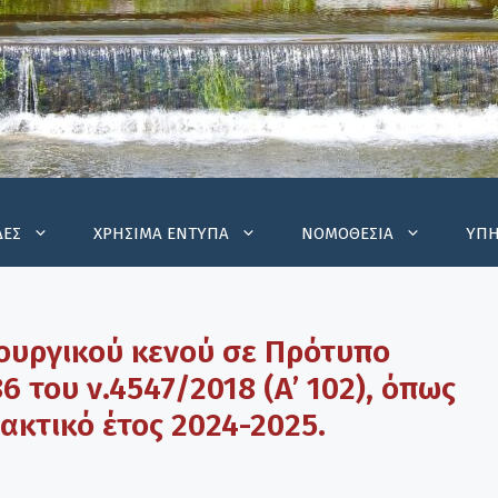
ΔΕΣ
ΧΡΗΣΙΜΑ ΕΝΤΥΠΑ
ΝΟΜΟΘΕΣΙΑ
ΥΠΗ
ουργικού κενού σε Πρότυπο
6 του ν.4547/2018 (Α’ 102), όπως
δακτικό έτος 2024-2025.