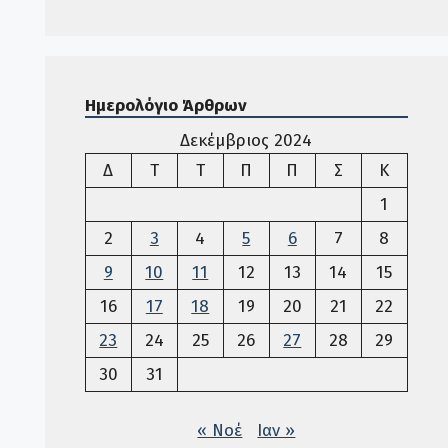
Ημερολόγιο Άρθρων
Δεκέμβριος 2024
Δευτέρα
Τρίτη
Τετάρτη
Πέμπτη
Παρασκευή
Σάββατο
Κυριακ
Δ
Τ
Τ
Π
Π
Σ
Κ
1
2
3
4
5
6
7
8
9
10
11
12
13
14
15
16
17
18
19
20
21
22
23
24
25
26
27
28
29
30
31
« Νοέ
Ιαν »