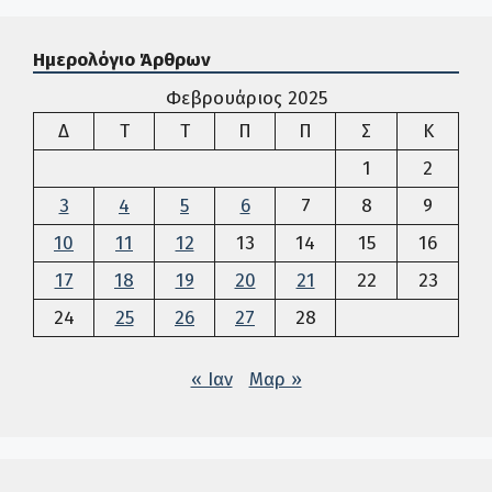
Ημερολόγιο Άρθρων
Φεβρουάριος 2025
Δευτέρα
Τρίτη
Τετάρτη
Πέμπτη
Παρασκευή
Σάββατο
Κυρια
Δ
Τ
Τ
Π
Π
Σ
Κ
1
2
3
4
5
6
7
8
9
10
11
12
13
14
15
16
17
18
19
20
21
22
23
24
25
26
27
28
« Ιαν
Μαρ »