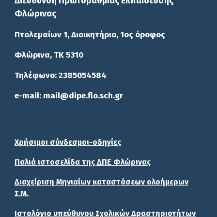
Διεύθυνση Πρωτοβάθμιας Εκπαίδευσης
Φλώρινας
Πτολεμαίων 1, Διοικητήριο, 1ος όροφος
Φλώρινα, ΤΚ 5310
Τηλέφωνο: 2385054584
e-mail: mail@dipe.flo.sch.gr
Χρήσιμοι σύνδεσμοι-οδηγίες
Παλιά ιστοσελίδα της ΔΠΕ Φλώρινας
Διαχείριση Μηνιαίων καταστάσεων ολοήμερων
Σ.Μ.
Ιστολόγιο υπεύθυνου Σχολικών Δραστηριοτήτων