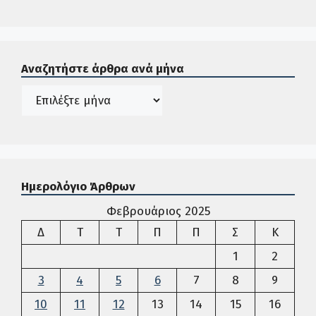
Σε αυτή την περιοχή ο χρήστης μπορεί να αναζητήσει άρ
Αναζητήστε άρθρα ανά μήνα
Ιστορικό
Ημερολόγιο Άρθρων
Φεβρουάριος 2025
Δευτέρα
Τρίτη
Τετάρτη
Πέμπτη
Παρασκευή
Σάββατο
Κυρια
Δ
Τ
Τ
Π
Π
Σ
Κ
1
2
3
4
5
6
7
8
9
10
11
12
13
14
15
16