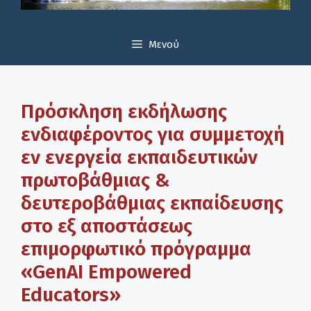
Μενού
Πρόσκληση εκδήλωσης
ενδιαφέροντος για συμμετοχή
εν ενεργεία εκπαιδευτικών
πρωτοβάθμιας &
δευτεροβάθμιας εκπαίδευσης
στο εξ αποστάσεως
επιμορφωτικό πρόγραμμα
«GenAI Empowered
Educators»