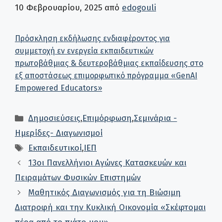
10 Φεβρουαρίου, 2025
από
edogouli
Πρόσκληση εκδήλωσης ενδιαφέροντος για
συμμετοχή εν ενεργεία εκπαιδευτικών
πρωτοβάθμιας & δευτεροβάθμιας εκπαίδευσης στο
εξ αποστάσεως επιμορφωτικό πρόγραμμα «GenAI
Empowered Educators»
Κατηγορίες
Δημοσιεύσεις
,
Επιμόρφωση
,
Σεμινάρια -
Ημερίδες- Διαγωνισμοί
Ετικέτες
Εκπαιδευτικοί
,
ΙΕΠ
13οι Πανελλήνιοι Αγώνες Κατασκευών και
Πειραμάτων Φυσικών Επιστημών
Μαθητικός Διαγωνισμός για τη Βιώσιμη
Διατροφή και την Κυκλική Οικονομία «Σκέφτομαι