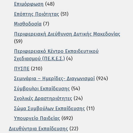
Επιμόρφωση
(48)
Επόπτης Ποιότητας
(51)
Μισθοδοσία
(7)
Περιφερειακή Διεύθυνση Δυτικής Μακεδονίας
(59)
Περιφερειακό Κέντρο Εκπαιδευτικού
Σχεδιασμού (ΠΕ.Κ.Ε.Σ.)
(4)
ΠΥΣΠΕ
(210)
Σεμινάρια – Ημερίδες- Διαγωνισμοί
(924)
Σύμβουλοι Εκπαίδευσης
(54)
Σχολικές Δραστηριότητες
(24)
Σώμα Συμβούλων Εκπαίδευσης
(11)
Υπουργείο Παιδείας
(692)
Διευθύντρια Εκπαίδευσης
(22)