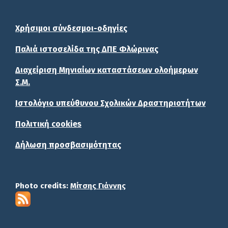
Χρήσιμοι σύνδεσμοι-οδηγίες
Παλιά ιστοσελίδα της ΔΠΕ Φλώρινας
Διαχείριση Μηνιαίων καταστάσεων ολοήμερων
Σ.Μ.
Ιστολόγιο υπεύθυνου Σχολικών Δραστηριοτήτων
Πολιτική cookies
Δήλωση προσβασιμότητας
Photo credits:
Μίτσης Γιάννης