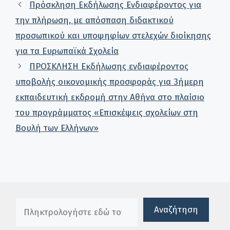
Πρόσκληση Εκδήλωσης Ενδιαφέροντος για
την πλήρωση, με απόσπαση διδακτικού
προσωπικού και υποψηφίων στελεχών διοίκησης
για τα Ευρωπαϊκά Σχολεία
ΠΡΟΣΚΛΗΣΗ Εκδήλωσης ενδιαφέροντος
υποβολής οικονομικής προσφοράς για 3ήμερη
εκπαιδευτική εκδρομή στην Αθήνα στο πλαίσιο
του προγράμματος «Επισκέψεις σχολείων στη
Βουλή των Ελλήνων»
Πλαίσιο αναζήτησης
Αναζήτηση