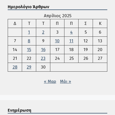
Ημερολόγιο Άρθρων
Απρίλιος 2025
Δευτέρα
Τρίτη
Τετάρτη
Πέμπτη
Παρασκευή
Σάββατο
Κυρια
Δ
Τ
Τ
Π
Π
Σ
Κ
1
2
3
4
5
6
7
8
9
10
11
12
13
14
15
16
17
18
19
20
21
22
23
24
25
26
27
28
29
30
« Μαρ
Μάι »
Ενημέρωση