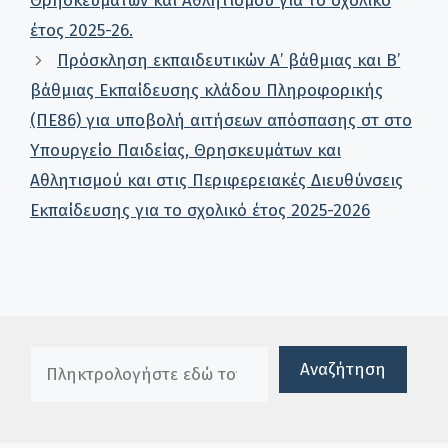
Θρησκευμάτων και Αθλητισμού για το σχολικό
έτος 2025-26.
Πρόσκληση εκπαιδευτικών Α’ βάθμιας και Β’
βάθμιας Εκπαίδευσης κλάδου Πληροφορικής
(ΠΕ86) για υποβολή αιτήσεων απόσπασης στ στο
Υπουργείο Παιδείας, Θρησκευμάτων και
Αθλητισμού και στις Περιφερειακές Διευθύνσεις
Εκπαίδευσης για το σχολικό έτος 2025-2026
Πλαίσιο αναζήτησης
Αναζήτηση