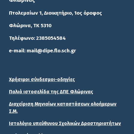
Φλώρινας
Πτολεμαίων 1, Διοικητήριο, 1ος όροφος
Φλώρινα, ΤΚ 5310
Τηλέφωνο: 2385054584
e-mail: mail@dipe.flo.sch.gr
Χρήσιμοι σύνδεσμοι-οδηγίες
Παλιά ιστοσελίδα της ΔΠΕ Φλώρινας
Διαχείριση Μηνιαίων καταστάσεων ολοήμερων
Σ.Μ.
Ιστολόγιο υπεύθυνου Σχολικών Δραστηριοτήτων