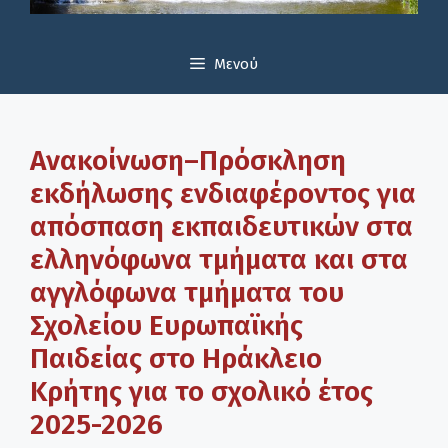
Μενού
Ανακοίνωση–Πρόσκληση
εκδήλωσης ενδιαφέροντος για
απόσπαση εκπαιδευτικών στα
ελληνόφωνα τμήματα και στα
αγγλόφωνα τμήματα του
Σχολείου Ευρωπαϊκής
Παιδείας στο Ηράκλειο
Κρήτης για το σχολικό έτος
2025-2026