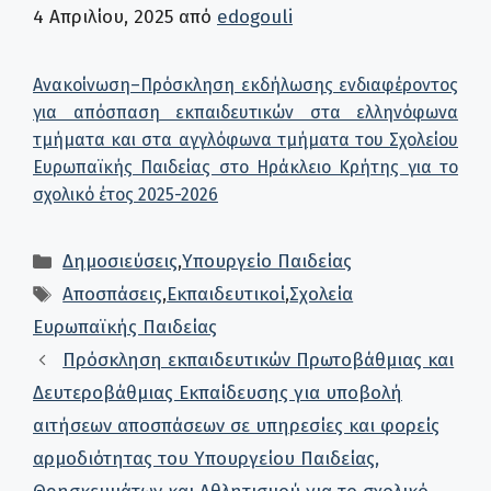
4 Απριλίου, 2025
από
edogouli
Ανακοίνωση–Πρόσκληση εκδήλωσης ενδιαφέροντος
για απόσπαση εκπαιδευτικών στα ελληνόφωνα
τμήματα και στα αγγλόφωνα τμήματα του Σχολείου
Ευρωπαϊκής Παιδείας στο Ηράκλειο Κρήτης για το
σχολικό έτος 2025-2026
Κατηγορίες
Δημοσιεύσεις
,
Υπουργείο Παιδείας
Ετικέτες
Αποσπάσεις
,
Εκπαιδευτικοί
,
Σχολεία
Ευρωπαϊκής Παιδείας
Πρόσκληση εκπαιδευτικών Πρωτοβάθμιας και
Δευτεροβάθμιας Εκπαίδευσης για υποβολή
αιτήσεων αποσπάσεων σε υπηρεσίες και φορείς
αρμοδιότητας του Υπουργείου Παιδείας,