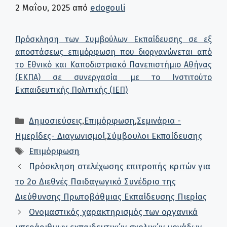
2 Μαΐου, 2025
από
edogouli
Πρόσκληση των Συμβούλων Εκπαίδευσης σε εξ
αποστάσεως επιμόρφωση που διοργανώνεται από
το Εθνικό και Καποδιστριακό Πανεπιστήμιο Αθήνας
(ΕΚΠΑ) σε συνεργασία με το Ινστιτούτο
Εκπαιδευτικής Πολιτικής (ΙΕΠ)
Κατηγορίες
Δημοσιεύσεις
,
Επιμόρφωση
,
Σεμινάρια -
Ημερίδες- Διαγωνισμοί
,
Σύμβουλοι Εκπαίδευσης
Ετικέτες
Επιμόρφωση
Πρόσκληση στελέχωσης επιτροπής κριτών για
το 2ο Διεθνές Παιδαγωγικό Συνέδριο της
Διεύθυνσης Πρωτοβάθμιας Εκπαίδευσης Πιερίας
Ονομαστικός χαρακτηρισμός των οργανικά