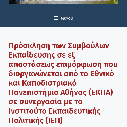
Μενού
Πρόσκληση των Συμβούλων
Εκπαίδευσης σε εξ
αποστάσεως επιμόρφωση που
διοργανώνεται από το Εθνικό
και Καποδιστριακό
Πανεπιστήμιο Αθήνας (ΕΚΠΑ)
σε συνεργασία με το
Ινστιτούτο Εκπαιδευτικής
Πολιτικής (ΙΕΠ)