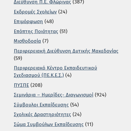
Διεύθυνση Π.Ε. Φλώρινας
(387)
Εκδρομές Σχολείων
(24)
Επιμόρφωση
(48)
Επόπτης Ποιότητας
(51)
Μισθοδοσία
(7)
Περιφερειακή Διεύθυνση Δυτικής Μακεδονίας
(59)
Περιφερειακό Κέντρο Εκπαιδευτικού
Σχεδιασμού (ΠΕ.Κ.Ε.Σ.)
(4)
ΠΥΣΠΕ
(208)
Σεμινάρια – Ημερίδες- Διαγωνισμοί
(924)
Σύμβουλοι Εκπαίδευσης
(54)
Σχολικές Δραστηριότητες
(24)
Σώμα Συμβούλων Εκπαίδευσης
(11)