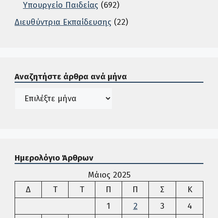
Υπουργείο Παιδείας
(692)
Διευθύντρια Εκπαίδευσης
(22)
Σε αυτή την περιοχή ο χρήστης μπορεί να αναζητήσει άρ
Αναζητήστε άρθρα ανά μήνα
Ιστορικό
Ημερολόγιο Άρθρων
Μάιος 2025
Δευτέρα
Τρίτη
Τετάρτη
Πέμπτη
Παρασκευή
Σάββατο
Κυρια
Δ
Τ
Τ
Π
Π
Σ
Κ
1
2
3
4