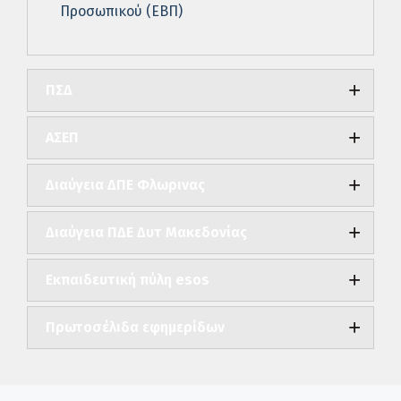
Προσωπικού (ΕΒΠ)
ΠΣΔ
ΑΣΕΠ
Διαύγεια ΔΠΕ Φλωρινας
Διαύγεια ΠΔΕ Δυτ Μακεδονίας
Εκπαιδευτική πύλη esos
Πρωτοσέλιδα εφημερίδων