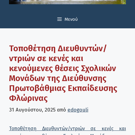
Μενού
Τοποθέτηση Διευθυντών/
ντριών σε κενές και
κενούμενες θέσεις Σχολικών
Μονάδων της Διεύθυνσης
Πρωτοβάθμιας Εκπαίδευσης
Φλώρινας
31 Αυγούστου, 2025
από
edogouli
Τοποθέτηση Διευθυντών/ντριών σε κενές και