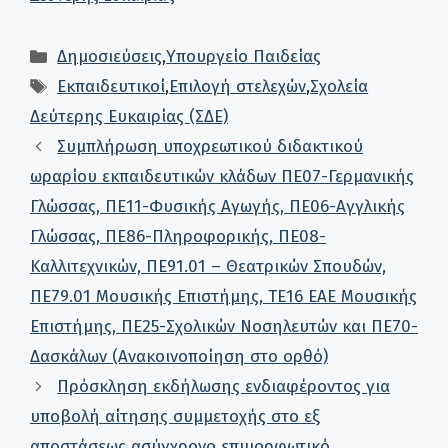
Κατηγορίες
Δημοσιεύσεις
,
Υπουργείο Παιδείας
Ετικέτες
Εκπαιδευτικοί
,
Επιλογή στελεχών
,
Σχολεία
Δεύτερης Ευκαιρίας (ΣΔΕ)
Συμπλήρωση υποχρεωτικού διδακτικού
ωραρίου εκπαιδευτικών κλάδων ΠΕ07-Γερμανικής
Γλώσσας, ΠΕ11-Φυσικής Αγωγής, ΠΕ06-Αγγλικής
Γλώσσας, ΠΕ86-Πληροφορικής, ΠΕ08-
Καλλιτεχνικών, ΠΕ91.01 – Θεατρικών Σπουδών,
ΠΕ79.01 Μουσικής Επιστήμης, ΤΕ16 ΕΑΕ Μουσικής
Επιστήμης, ΠΕ25-Σχολικών Νοσηλευτών και ΠΕ70-
Δασκάλων (Ανακοινοποίηση στο ορθό)
Πρόσκληση εκδήλωσης ενδιαφέροντος για
υποβολή αίτησης συμμετοχής στο εξ
αποστάσεως ασύγχρονο επιμορφωτικό