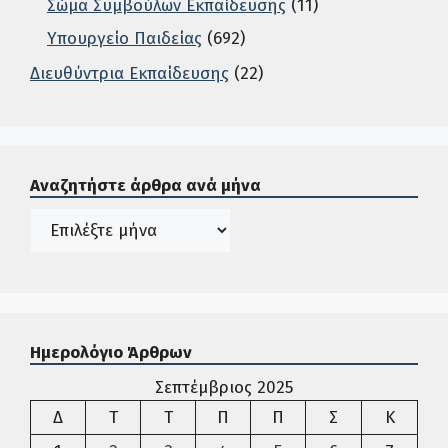
Σώμα Συμβούλων Εκπαίδευσης
(11)
Υπουργείο Παιδείας
(692)
Διευθύντρια Εκπαίδευσης
(22)
Σε αυτή την περιοχή ο χρήστης μπορεί να αναζητήσει άρ
Αναζητήστε άρθρα ανά μήνα
Ιστορικό
Ημερολόγιο Άρθρων
Σεπτέμβριος 2025
Δευτέρα
Τρίτη
Τετάρτη
Πέμπτη
Παρασκευή
Σάββατο
Κυρια
Δ
Τ
Τ
Π
Π
Σ
Κ