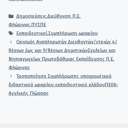
Κατηγορίες
Δημοσιεύσεις
,
Διεύθυνση Π.Ε.
Φλώρινας
,
ΠΥΣΠΕ
Ετικέτες
Εκπαιδευτικοί
,
Συμπλήρωση ωραρίου
Ορισμός Αναπληρωτών Διευθυντών/ντριών 4/
θέσιων έως και 9/θέσιων ΔημοτικώνΣχολείων και
Νηπιαγωγείων Πρωτοβάθμιας Εκπαίδευσης Π.Ε.
Φλώρινας
Τροποποίηση Συμπλήρωσης υποχρεωτικού
διδακτικού ωραρίου εκπαιδευτικού κλάδουΠΕ06-
Αγγλικής Γλώσσας