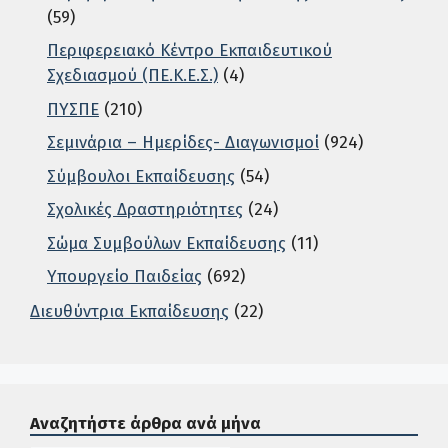
(59)
Περιφερειακό Κέντρο Εκπαιδευτικού
Σχεδιασμού (ΠΕ.Κ.Ε.Σ.)
(4)
ΠΥΣΠΕ
(210)
Σεμινάρια – Ημερίδες- Διαγωνισμοί
(924)
Σύμβουλοι Εκπαίδευσης
(54)
Σχολικές Δραστηριότητες
(24)
Σώμα Συμβούλων Εκπαίδευσης
(11)
Υπουργείο Παιδείας
(692)
Διευθύντρια Εκπαίδευσης
(22)
Σε αυτή την περιοχή ο χρήστης μπορεί να αναζητήσει άρ
Αναζητήστε άρθρα ανά μήνα