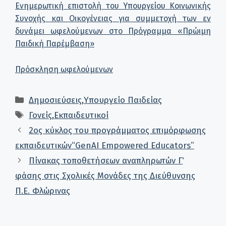
Ενημερωτική επιστολή του Υπουργείου Κοινωνικής
Συνοχής και Οικογένειας για συμμετοχή των εν
δυνάμει ωφελούμενων στο Πρόγραμμα «Πρώιμη
Παιδική Παρέμβαση»
Πρόσκληση ωφελούμενων
Κατηγορίες
Δημοσιεύσεις
,
Υπουργείο Παιδείας
Ετικέτες
Γονείς
,
Εκπαιδευτικοί
2ος κύκλος του προγράμματος επιμόρφωσης
εκπαιδευτικών“GenAI Empowered Educators”
Πίνακας τοποθετήσεων αναπληρωτών Γ΄
φάσης στις Σχολικές Μονάδες της Διεύθυνσης
Π.Ε. Φλώρινας