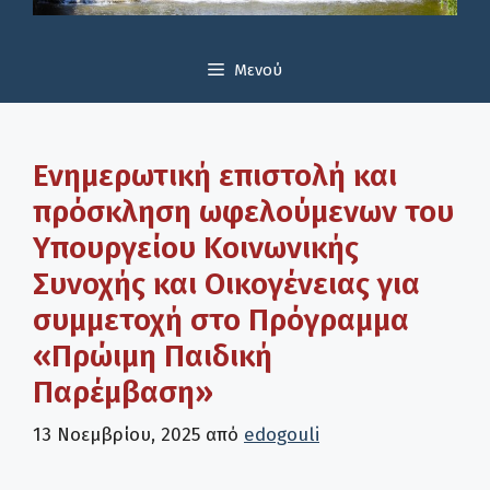
Μενού
Ενημερωτική επιστολή και
πρόσκληση ωφελούμενων του
Υπουργείου Κοινωνικής
Συνοχής και Οικογένειας για
συμμετοχή στο Πρόγραμμα
«Πρώιμη Παιδική
Παρέμβαση»
13 Νοεμβρίου, 2025
από
edogouli