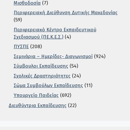
Μισθοδοσία
(7)
Περιφερειακή Διεύθυνση Δυτικής Μακεδονίας
(59)
Περιφερειακό Κέντρο Εκπαιδευτικού
Σχεδιασμού (ΠΕ.Κ.Ε.Σ.)
(4)
ΠΥΣΠΕ
(208)
Σεμινάρια – Ημερίδες- Διαγωνισμοί
(924)
Σύμβουλοι Εκπαίδευσης
(54)
Σχολικές Δραστηριότητες
(24)
Σώμα Συμβούλων Εκπαίδευσης
(11)
Υπουργείο Παιδείας
(692)
Διευθύντρια Εκπαίδευσης
(22)
Σε αυτή την περιοχή ο χρήστης μπορεί να αναζητήσει άρ