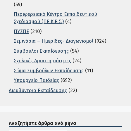
(59)
Περιφερειακό Κέντρο Εκπαιδευτικού
Σχεδιασμού (ΠΕ.Κ.Ε.Σ.)
(4)
ΠΥΣΠΕ
(210)
Σεμινάρια – Ημερίδες- Διαγωνισμοί
(924)
Σύμβουλοι Εκπαίδευσης
(54)
Σχολικές Δραστηριότητες
(24)
Σώμα Συμβούλων Εκπαίδευσης
(11)
Υπουργείο Παιδείας
(692)
Διευθύντρια Εκπαίδευσης
(22)
Σε αυτή την περιοχή ο χρήστης μπορεί να αναζητήσει άρ
Αναζητήστε άρθρα ανά μήνα