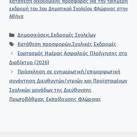
κατάθεση οικονομικής προσφοράς για την τριήμερη
εκδρομή του 3ου Δημοτικού Σχολείου Φλώρινας στην
Αθήνα
Κατηγορίες
Δημοσιεύσεις
,
Εκδρομές Σχολείων
Ετικέτες
Κατάθεση προσφορών
,
Σχολικές Εκδρομές
Εορτασμός Ημέρας Ασφαλούς Πλοήγησης στο
Διαδίκτυο (2026)
Πρόσκληση σε ενημερωτική/επιμορφωτική
συνάντηση Διευθυντών/ντριών και Προϊσταμένων
Σχολικών μονάδων της Διεύθυνσης
Πρωτοβάθμιας Εκπαίδευσης Φλώρινας