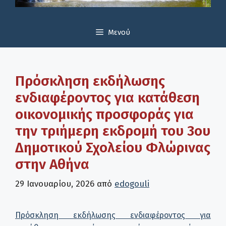
Μενού
Πρόσκληση εκδήλωσης
ενδιαφέροντος για κατάθεση
οικονομικής προσφοράς για
την τριήμερη εκδρομή του 3ου
Δημοτικού Σχολείου Φλώρινας
στην Αθήνα
29 Ιανουαρίου, 2026
από
edogouli
Πρόσκληση εκδήλωσης ενδιαφέροντος για