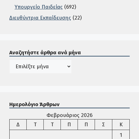
Υπουργείο Παιδείας
(692)
Διευθύντρια Εκπαίδευσης
(22)
Σε αυτή την περιοχή ο χρήστης μπορεί να αναζητήσει άρ
Αναζητήστε άρθρα ανά μήνα
Ιστορικό
Ημερολόγιο Άρθρων
Φεβρουάριος 2026
Δευτέρα
Τρίτη
Τετάρτη
Πέμπτη
Παρασκευή
Σάββατο
Κυρια
Δ
Τ
Τ
Π
Π
Σ
Κ
1