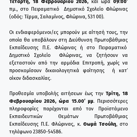
Τετάρτη,
18
Φεβρουαρίου 2026,
και ώρα
09:00’
πμ., στο Πειραματικό Δημοτικό Σχολείο Φλώρινας
(οδός: Τέρμα, Σαλαμίνος, Φλώρινα, 531 00).
Οι ενδιαφερόμενοι/ες μπορούν με αίτησή τους, την
οποία θα υποβάλουν στη Διεύθυνση Πρωτοβάθμιας
Εκπαίδευσης Π.Ε. Φλώρινας ή στο Πειραματικό
Δημοτικό Σχολείο Φλώρινας, να ζητήσουν να
εξεταστούν από την αρμόδια Επιτροπή, χωρίς να
προσκομίσουν δικαιολογητικά φοίτησης ή κατ’
οίκον διδασκαλίας.
Προθεσμία υποβολής αιτήσεων έως την
Τρίτη, 18
Φεβρουαρίου 2026, ώρα 15.00’ μμ
. Περισσότερες
πληροφορίες παρέχονται από τον Προϊστάμενο
Εκπαιδευτικών Θεμάτων Πρωτοβάθμιας
Εκπαίδευσης Π.Ε. Φλώρινας, κ.
Θωμά Τσούλη
, στο
τηλέφωνο 23850-54586.