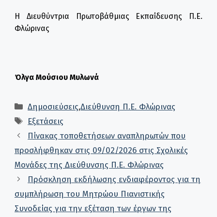
Η Διευθύντρια Πρωτοβάθμιας Εκπαίδευσης Π.Ε.
Φλώρινας
Όλγα
Μούσιου
Μυλωνά
Κατηγορίες
Δημοσιεύσεις
,
Διεύθυνση Π.Ε. Φλώρινας
Ετικέτες
Εξετάσεις
Πίνακας τοποθετήσεων αναπληρωτών που
προσλήφθηκαν στις 09/02/2026 στις Σχολικές
Μονάδες της Διεύθυνσης Π.Ε. Φλώρινας
Πρόσκληση εκδήλωσης ενδιαφέροντος για τη
συμπλήρωση του Μητρώου Πιανιστικής
Συνοδείας για την εξέταση των έργων της