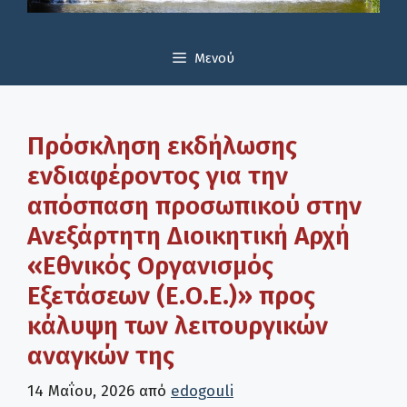
Μενού
Πρόσκληση εκδήλωσης
ενδιαφέροντος για την
απόσπαση προσωπικού στην
Ανεξάρτητη Διοικητική Αρχή
«Εθνικός Οργανισμός
Εξετάσεων (Ε.Ο.Ε.)» προς
κάλυψη των λειτουργικών
αναγκών της
14 Μαΐου, 2026
από
edogouli