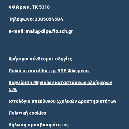
Φλώρινα, ΤΚ 5310
Τηλέφωνο: 2385054584
e-mail: mail@dipe.flo.sch.gr
Χρήσιμοι σύνδεσμοι-οδηγίες
Παλιά ιστοσελίδα της ΔΠΕ Φλώρινας
Διαχείριση Μηνιαίων καταστάσεων ολοήμερων
Σ.Μ.
Ιστολόγιο υπεύθυνου Σχολικών Δραστηριοτήτων
Πολιτική cookies
Δήλωση προσβασιμότητας