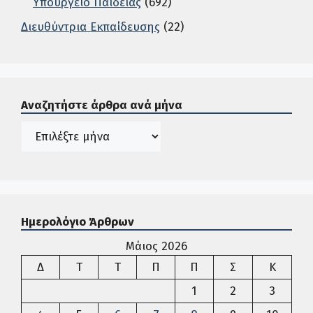
Υπουργείο Παιδείας
(692)
Διευθύντρια Εκπαίδευσης
(22)
Σε αυτή την περιοχή ο χρήστης μπορεί να αναζητήσει άρ
Αναζητήστε άρθρα ανά μήνα
Ιστορικό
Ημερολόγιο Άρθρων
Μάιος 2026
Δευτέρα
Τρίτη
Τετάρτη
Πέμπτη
Παρασκευή
Σάββατο
Κυρια
Δ
Τ
Τ
Π
Π
Σ
Κ
1
2
3