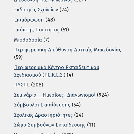
Εκδρομές Σχολείων
(24)
Επιμόρφωση
(48)
Επόπτης Ποιότητας
(51)
Μισθοδοσία
(7)
Περιφερειακή Διεύθυνση Δυτικής Μακεδονίας
(59)
Περιφερειακό Κέντρο Εκπαιδευτικού
Σχεδιασμού (ΠΕ.Κ.Ε.Σ.)
(4)
ΠΥΣΠΕ
(208)
Σεμινάρια – Ημερίδες- Διαγωνισμοί
(924)
Σύμβουλοι Εκπαίδευσης
(54)
Σχολικές Δραστηριότητες
(24)
Σώμα Συμβούλων Εκπαίδευσης
(11)