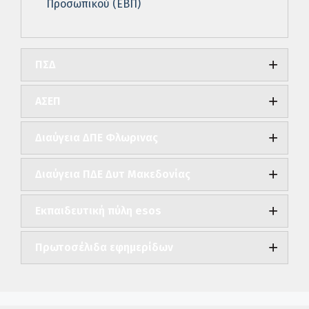
Προσωπικού (ΕΒΠ)
ΠΣΔ
ΑΣΕΠ
Διαύγεια ΔΠΕ Φλωρινας
Διαύγεια ΠΔΕ Δυτ Μακεδονίας
Εκπαιδευτική πύλη esos
Πρωτοσέλιδα εφημερίδων