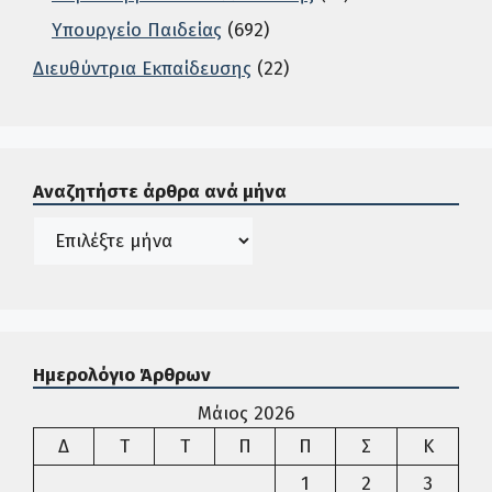
Υπουργείο Παιδείας
(692)
Διευθύντρια Εκπαίδευσης
(22)
Σε αυτή την περιοχή ο χρήστης μπορεί να αναζητήσει άρ
Αναζητήστε άρθρα ανά μήνα
Ιστορικό
Ημερολόγιο Άρθρων
Μάιος 2026
Δευτέρα
Τρίτη
Τετάρτη
Πέμπτη
Παρασκευή
Σάββατο
Κυρια
Δ
Τ
Τ
Π
Π
Σ
Κ
1
2
3