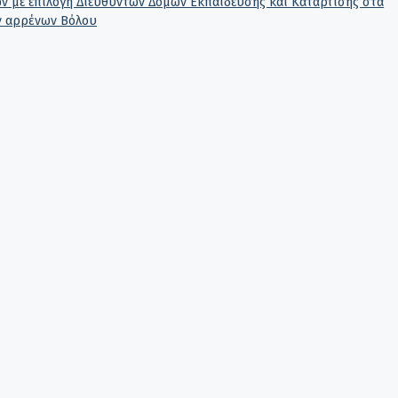
 με επιλογή Διευθυντών Δομών Εκπαίδευσης και Κατάρτισης στα
ν αρρένων Βόλου