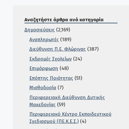
Αναζητήστε άρθρα ανά κατηγορία
Δημοσιεύσεις
(2,169)
Αναπληρωτές
(189)
Διεύθυνση Π.Ε. Φλώρινας
(387)
Εκδρομές Σχολείων
(24)
Επιμόρφωση
(48)
Επόπτης Ποιότητας
(51)
Μισθοδοσία
(7)
Περιφερειακή Διεύθυνση Δυτικής
Μακεδονίας
(59)
Περιφερειακό Κέντρο Εκπαιδευτικού
Σχεδιασμού (ΠΕ.Κ.Ε.Σ.)
(4)