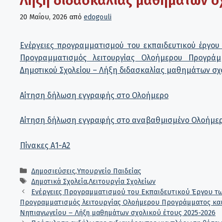
Λήξη διδασκαλίας μαθημάτων σ
20 Μαΐου, 2026
από
edogouli
Ενέργειες προγραμματισμού του εκπαιδευτικού έργου 
Προγραμματισμός λειτουργίας Ολοήμερου Προγρά
Δημοτικού Σχολείου – Λήξη διδασκαλίας μαθημάτων σχο
Αίτηση δήλωση εγγραφής στο Ολοήμερο
Αίτηση δήλωση εγγραφής στο αναβαθμισμένο Ολοήμε
Πίνακες Α1-Α2
Κατηγορίες
Δημοσιεύσεις
,
Υπουργείο Παιδείας
Ετικέτες
Δημοτικά Σχολεία
,
Λειτουργία Σχολείων
Ενέργειες Προγραμματισμού του Εκπαιδευτικού Έργου των
Προγραμματισμός λειτουργίας Ολοήμερου Προγράμματος κα
Νηπιαγωγείου – Λήξη μαθημάτων σχολικού έτους 2025-2026