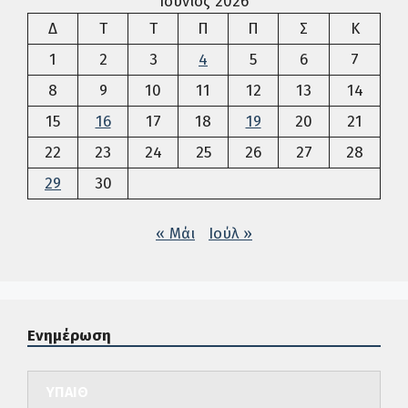
Ιούνιος 2026
Δευτέρα
Τρίτη
Τετάρτη
Πέμπτη
Παρασκευή
Σάββατο
Κυρια
Δ
Τ
Τ
Π
Π
Σ
Κ
1
2
3
4
5
6
7
8
9
10
11
12
13
14
15
16
17
18
19
20
21
22
23
24
25
26
27
28
29
30
« Μάι
Ιούλ »
Ενημέρωση
ΥΠΑΙΘ