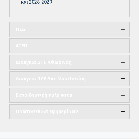
και 2028-2029
ΠΣΔ
ΑΣΕΠ
Διαύγεια ΔΠΕ Φλωρινας
Διαύγεια ΠΔΕ Δυτ Μακεδονίας
Εκπαιδευτική πύλη esos
Πρωτοσέλιδα εφημερίδων