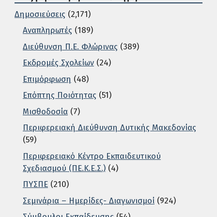
Δημοσιεύσεις
(2,171)
Αναπληρωτές
(189)
Διεύθυνση Π.Ε. Φλώρινας
(389)
Εκδρομές Σχολείων
(24)
Επιμόρφωση
(48)
Επόπτης Ποιότητας
(51)
Μισθοδοσία
(7)
Περιφερειακή Διεύθυνση Δυτικής Μακεδονίας
(59)
Περιφερειακό Κέντρο Εκπαιδευτικού
Σχεδιασμού (ΠΕ.Κ.Ε.Σ.)
(4)
ΠΥΣΠΕ
(210)
Σεμινάρια – Ημερίδες- Διαγωνισμοί
(924)
Σύμβουλοι Εκπαίδευσης
(54)