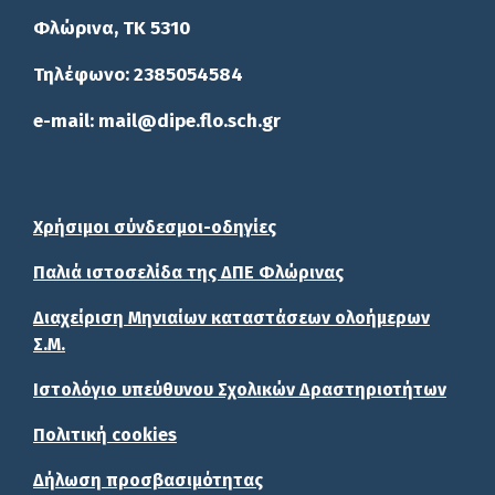
Φλώρινα, ΤΚ 5310
Τηλέφωνο: 2385054584
e-mail: mail@dipe.flo.sch.gr
Χρήσιμοι σύνδεσμοι-οδηγίες
Παλιά ιστοσελίδα της ΔΠΕ Φλώρινας
Διαχείριση Μηνιαίων καταστάσεων ολοήμερων
Σ.Μ.
Ιστολόγιο υπεύθυνου Σχολικών Δραστηριοτήτων
Πολιτική cookies
Δήλωση προσβασιμότητας