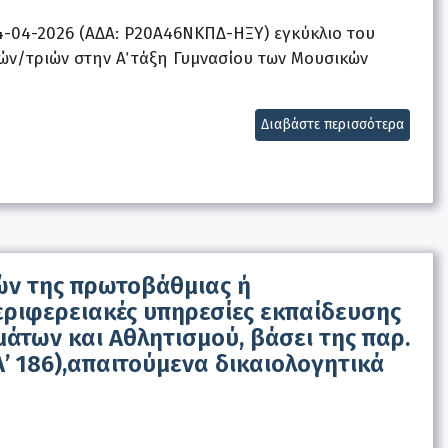
4-04-2026 (ΑΔΑ: Ρ20Α46ΝΚΠΔ-ΗΞΥ) εγκύκλιο του
τών/τριών στην Α΄ τάξη Γυμνασίου των Μουσικών
Διαβάστε περισσότερα
ών της πρωτοβάθμιας ή
εριφερειακές υπηρεσίες εκπαίδευσης
άτων και Αθλητισμού, βάσει της παρ.
Α’ 186),απαιτούμενα δικαιολογητικά