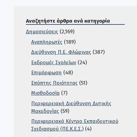
Αναζητήστε άρθρα ανά κατηγορία
Δημοσιεύσεις
(2,169)
Αναπληρωτές
(189)
Διεύθυνση Π.Ε. Φλώρινας
(387)
Εκδρομές Σχολείων
(24)
Επιμόρφωση
(48)
Επόπτης Ποιότητας
(51)
Μισθοδοσία
(7)
Περιφερειακή Διεύθυνση Δυτικής
Μακεδονίας
(59)
Περιφερειακό Κέντρο Εκπαιδευτικού
Σχεδιασμού (ΠΕ.Κ.Ε.Σ.)
(4)