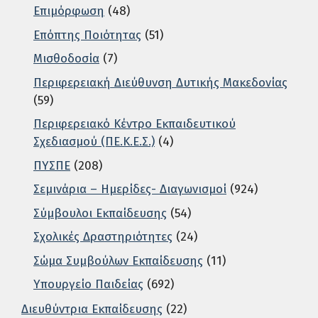
Επιμόρφωση
(48)
Επόπτης Ποιότητας
(51)
Μισθοδοσία
(7)
Περιφερειακή Διεύθυνση Δυτικής Μακεδονίας
(59)
Περιφερειακό Κέντρο Εκπαιδευτικού
Σχεδιασμού (ΠΕ.Κ.Ε.Σ.)
(4)
ΠΥΣΠΕ
(208)
Σεμινάρια – Ημερίδες- Διαγωνισμοί
(924)
Σύμβουλοι Εκπαίδευσης
(54)
Σχολικές Δραστηριότητες
(24)
Σώμα Συμβούλων Εκπαίδευσης
(11)
Υπουργείο Παιδείας
(692)
Διευθύντρια Εκπαίδευσης
(22)