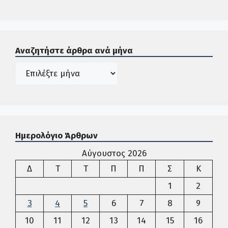
Σε αυτή την περιοχή ο χρήστης μπορεί να αναζητήσει άρ
Αναζητήστε άρθρα ανά μήνα
Ιστορικό
Ημερολόγιο Άρθρων
Αύγουστος 2026
Δευτέρα
Τρίτη
Τετάρτη
Πέμπτη
Παρασκευή
Σάββατο
Κυρια
Δ
Τ
Τ
Π
Π
Σ
Κ
1
2
3
4
5
6
7
8
9
10
11
12
13
14
15
16