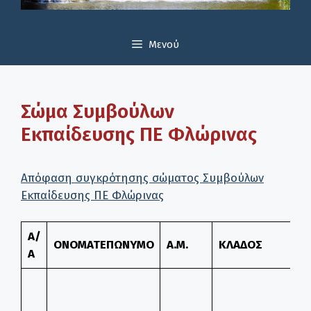
Μενού
Σώμα Συμβούλων
Εκπαίδευσης ΠΕ Φλώρινας
Απόφαση συγκρότησης σώματος Συμβούλων
Εκπαίδευσης ΠΕ Φλώρινας
Α/
ΟΝΟΜΑΤΕΠΩΝΥΜΟ
Α.Μ.
ΚΛΑΔΟΣ
Θ
Α
Ε
Π