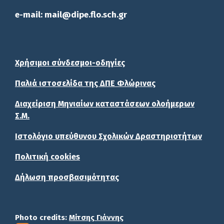
e-mail: mail@dipe.flo.sch.gr
Χρήσιμοι σύνδεσμοι-οδηγίες
Παλιά ιστοσελίδα της ΔΠΕ Φλώρινας
Διαχείριση Μηνιαίων καταστάσεων ολοήμερων
Σ.Μ.
Ιστολόγιο υπεύθυνου Σχολικών Δραστηριοτήτων
Πολιτική cookies
Δήλωση προσβασιμότητας
Photo credits:
Μίτσης Γιάννης