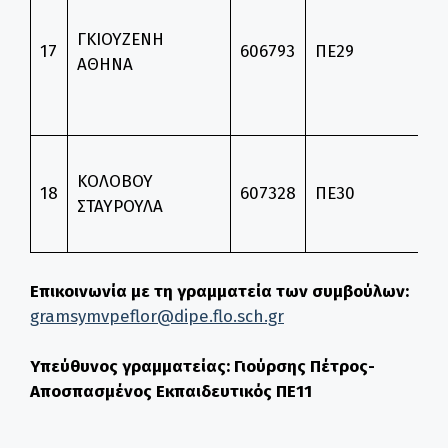
Ε
ΓΚΙΟΥΖΕΝΗ
Ε
17
606793
ΠΕ29
ΑΘΗΝΑ
–
Δ
Θ
Θ
ΚΟΛΟΒΟΥ
Ε
18
607328
ΠΕ30
ΣΤΑΥΡΟΥΛΑ
Κ
Λ
Επικοινωνία με τη γραμματεία των συμβούλων:
gramsymvpeflor@dipe.flo.sch.gr
Υπεύθυνος γραμματείας: Γιούρσης Πέτρος-
Αποσπασμένος Εκπαιδευτικός ΠΕ11