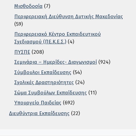
Μισθοδοσία
(7)
Περιφερειακή Διεύθυνση Δυτικής Μακεδονίας
(59)
Περιφερειακό Κέντρο Εκπαιδευτικού
Σχεδιασμού (ΠΕ.Κ.Ε.Σ.)
(4)
ΠΥΣΠΕ
(208)
Σεμινάρια – Ημερίδες- Διαγωνισμοί
(924)
Σύμβουλοι Εκπαίδευσης
(54)
Σχολικές Δραστηριότητες
(24)
Σώμα Συμβούλων Εκπαίδευσης
(11)
Υπουργείο Παιδείας
(692)
Διευθύντρια Εκπαίδευσης
(22)