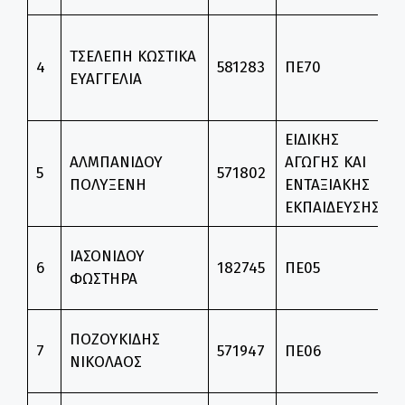
2
ΤΣΕΛΕΠΗ ΚΩΣΤΙΚΑ
Ε
4
581283
ΠΕ70
ΕΥΑΓΓΕΛΙΑ
Δ
Φ
ΕΙΔΙΚΗΣ
Σ
ΑΛΜΠΑΝΙΔΟΥ
ΑΓΩΓΗΣ ΚΑΙ
Α
5
571802
ΠΟΛΥΞΕΝΗ
ΕΝΤΑΞΙΑΚΗΣ
Ε
ΕΚΠΑΙΔΕΥΣΗΣ
Ε
Θ
ΙΑΣΟΝΙΔΟΥ
6
182745
ΠΕ05
Ε
ΦΩΣΤΗΡΑ
Γ
Θ
ΠΟΖΟΥΚΙΔΗΣ
7
571947
ΠΕ06
Ε
ΝΙΚΟΛΑΟΣ
Α