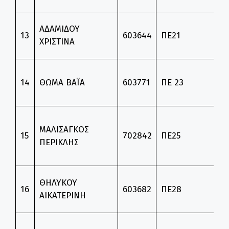
Θ
ΑΔΑΜΙΔΟΥ
13
603644
ΠΕ21
Ε
ΧΡΙΣΤΙΝΑ
Θ
Θ
14
ΘΩΜΑ ΒΑΪΑ
603771
ΠΕ 23
Ε
Θ
ΜΑΛΙΣΑΓΚΟΣ
Ε
15
702842
ΠΕ25
ΠΕΡΙΚΛΗΣ
Σ
Θ
ΘΗΛΥΚΟΥ
16
603682
ΠΕ28
Ε
ΑΙΚΑΤΕΡΙΝΗ
Φ
Θ