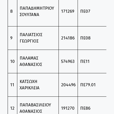
Θ
ΠΑΠΑΔΗΜΗΤΡΙΟΥ
Ε
8
171269
ΠΕ07
ΣΟΥΛΤΑΝΑ
Γ
Γ
Θ
ΠΑΛΙΑΤΣΙΟΣ
9
214186
ΠΕ08
Ε
ΓΕΩΡΓΙΟΣ
Κ
Θ
ΠΑΛΑΜΑΣ
10
574963
ΠΕ11
Ε
ΑΘΑΝΑΣΙΟΣ
Φ
Θ
ΚΑΤΣΩΧΗ
11
204496
ΠΕ79.01
Ε
ΧΑΡΙΚΛΕΙΑ
Μ
Θ
ΠΑΠΑΒΑΣΙΛΕΙΟΥ
12
191270
ΠΕ86
Ε
ΑΘΑΝΑΣΙΟΣ