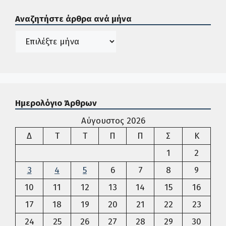
Σε αυτή την περιοχή ο χρήστης μπορεί να αναζητήσει άρ
Αναζητήστε άρθρα ανά μήνα
Ιστορικό
Ημερολόγιο Άρθρων
Αύγουστος 2026
Δευτέρα
Τρίτη
Τετάρτη
Πέμπτη
Παρασκευή
Σάββατο
Κυρια
Δ
Τ
Τ
Π
Π
Σ
Κ
1
2
3
4
5
6
7
8
9
10
11
12
13
14
15
16
17
18
19
20
21
22
23
24
25
26
27
28
29
30