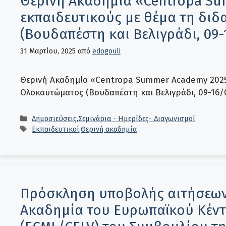
Θερινή Ακαδημία «Centropa Su
εκπαιδευτικούς με θέμα τη δι
(Βουδαπέστη και Βελιγράδι, 09-
31 Μαρτίου, 2025
από
edogouli
Θερινή Ακαδημία «Centropa Summer Academy 2025»
Ολοκαυτώματος (Βουδαπέστη και Βελιγράδι, 09-16/
Κατηγορίες
Δημοσιεύσεις
,
Σεμινάρια - Ημερίδες- Διαγωνισμοί
Ετικέτες
Εκπαιδευτικοί
,
Θερινή ακαδημία
Πρόσκληση υποβολής αιτήσεων 
Ακαδημία του Ευρωπαϊκού Κέν