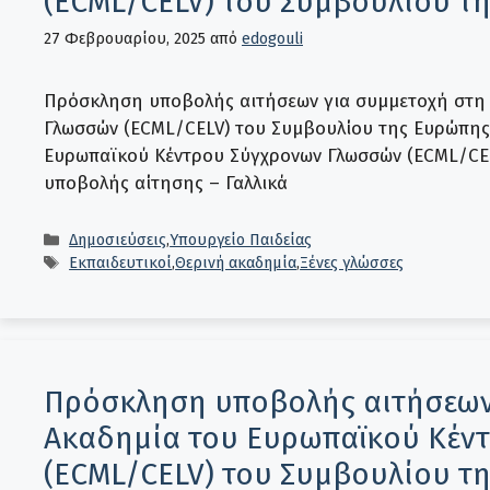
(ECML/CELV) του Συμβουλίου τη
27 Φεβρουαρίου, 2025
από
edogouli
Πρόσκληση υποβολής αιτήσεων για συμμετοχή στη
Γλωσσών (ECML/CELV) του Συμβουλίου της Ευρώπης,
Ευρωπαϊκού Κέντρου Σύγχρονων Γλωσσών (ECML/CE
υποβολής αίτησης – Γαλλικά
Κατηγορίες
Δημοσιεύσεις
,
Υπουργείο Παιδείας
Ετικέτες
Εκπαιδευτικοί
,
Θερινή ακαδημία
,
Ξένες γλώσσες
Πρόσκληση υποβολής αιτήσεων 
Ακαδημία του Ευρωπαϊκού Κέν
(ECML/CELV) του Συμβουλίου τη