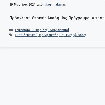
19 Μαρτίου, 2024
από
nikos malamas
Πρόσκληση Θερινής Ακαδημίας Πρόγραμμα Αίτηση σ
Κατηγορίες
Σεμινάρια - Ημερίδες- Διαγωνισμοί
Ετικέτες
Εκπαιδευτικοί
,
Θερινή ακαδημία
,
Ξένες γλώσσες