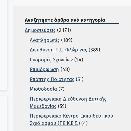
Αναζητήστε άρθρα ανά κατηγορία
Δημοσιεύσεις
(2,171)
Αναπληρωτές
(189)
Διεύθυνση Π.Ε. Φλώρινας
(389)
Εκδρομές Σχολείων
(24)
Επιμόρφωση
(48)
Επόπτης Ποιότητας
(51)
Μισθοδοσία
(7)
Περιφερειακή Διεύθυνση Δυτικής
Μακεδονίας
(59)
Περιφερειακό Κέντρο Εκπαιδευτικού
Σχεδιασμού (ΠΕ.Κ.Ε.Σ.)
(4)