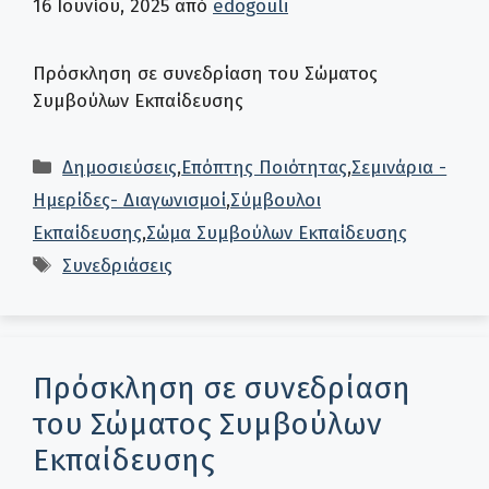
16 Ιουνίου, 2025
από
edogouli
Πρόσκληση σε συνεδρίαση του Σώματος
Συμβούλων Εκπαίδευσης
Κατηγορίες
Δημοσιεύσεις
,
Επόπτης Ποιότητας
,
Σεμινάρια -
Ημερίδες- Διαγωνισμοί
,
Σύμβουλοι
Εκπαίδευσης
,
Σώμα Συμβούλων Εκπαίδευσης
Ετικέτες
Συνεδριάσεις
Πρόσκληση σε συνεδρίαση
του Σώματος Συμβούλων
Εκπαίδευσης