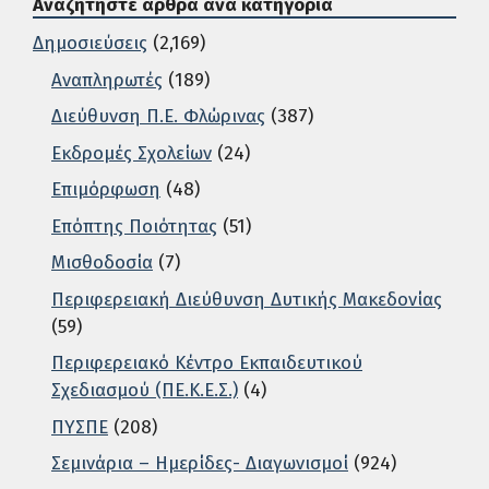
Αναζητήστε άρθρα ανά κατηγορία
Δημοσιεύσεις
(2,169)
Αναπληρωτές
(189)
Διεύθυνση Π.Ε. Φλώρινας
(387)
Εκδρομές Σχολείων
(24)
Επιμόρφωση
(48)
Επόπτης Ποιότητας
(51)
Μισθοδοσία
(7)
Περιφερειακή Διεύθυνση Δυτικής Μακεδονίας
(59)
Περιφερειακό Κέντρο Εκπαιδευτικού
Σχεδιασμού (ΠΕ.Κ.Ε.Σ.)
(4)
ΠΥΣΠΕ
(208)
Σεμινάρια – Ημερίδες- Διαγωνισμοί
(924)