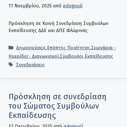
11 Νοεμβρίου, 2025
από
edogouli
Πρόσκληση σε Κοινή Συνεδρίαση Συμβούλων
Εκπαίδευσης ΔΔΕ και ΔΠΕ Φλώρινας
Κατηγορίες
Δημοσιεύσεις
,
Επόπτης Ποιότητας
,
Σεμινάρια -
Ημερίδες- Διαγωνισμοί
,
Σύμβουλοι Εκπαίδευσης
Ετικέτες
Συνεδριάσεις
Πρόσκληση σε συνεδρίαση
του Σώματος Συμβούλων
Εκπαίδευσης
17 Οκτωβρίου, 2025
από
edogouli