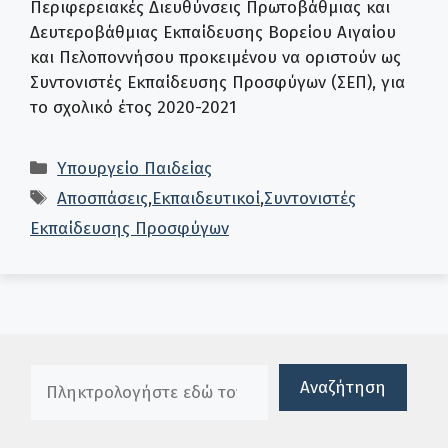
Περιφερειακές Διευθύνσεις Πρωτοβάθμιας και
Δευτεροβάθμιας Εκπαίδευσης Βορείου Αιγαίου
και Πελοποννήσου προκειμένου να οριστούν ως
Συντονιστές Εκπαίδευσης Προσφύγων (ΣΕΠ), για
το σχολικό έτος 2020-2021
Κατηγορίες
Υπουργείο Παιδείας
Ετικέτες
Αποσπάσεις
,
Εκπαιδευτικοί
,
Συντονιστές
Εκπαίδευσης Προσφύγων
Πλαίσιο αναζήτησης
Αναζήτηση