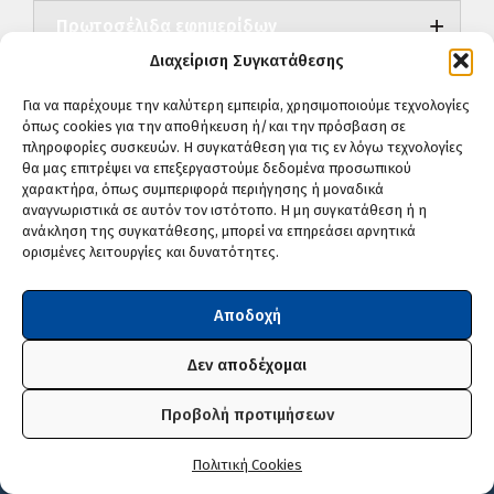
Πρωτοσέλιδα εφημερίδων
Διαχείριση Συγκατάθεσης
Για να παρέχουμε την καλύτερη εμπειρία, χρησιμοποιούμε τεχνολογίες
όπως cookies για την αποθήκευση ή/και την πρόσβαση σε
πληροφορίες συσκευών. Η συγκατάθεση για τις εν λόγω τεχνολογίες
Ο καιρός στη Φλώρινα
θα μας επιτρέψει να επεξεργαστούμε δεδομένα προσωπικού
χαρακτήρα, όπως συμπεριφορά περιήγησης ή μοναδικά
Σφάλμα.
αναγνωριστικά σε αυτόν τον ιστότοπο. Η μη συγκατάθεση ή η
ανάκληση της συγκατάθεσης, μπορεί να επηρεάσει αρνητικά
ορισμένες λειτουργίες και δυνατότητες.
Άκου πρόγνωση
Αποδοχή
Δεν αποδέχομαι
Δείτε αναλυτική πρόγνωση
Προβολή προτιμήσεων
Πολιτική Cookies