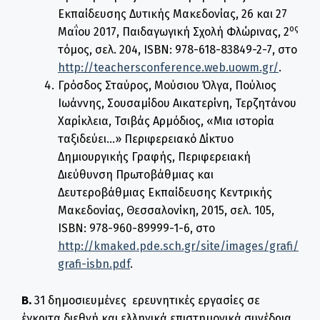
Εκπαίδευσης Δυτικής Μακεδονίας, 26 και 27
ος
Μαΐου 2017, Παιδαγωγική Σχολή Φλώρινας, 2
τόμος, σελ. 204, ISBN: 978-618-83849-2-7, στο
http://teachersconference.web.uowm.gr/
.
Γρόσδος Σταύρος, Μούσιου Όλγα, Πούλιος
Ιωάννης, Σουσαμίδου Αικατερίνη, Τερζητάνου
Χαρίκλεια, Τσιβάς Αρμόδιος, «Μια ιστορία
ταξιδεύει…» Περιφερειακό Δίκτυο
Δημιουργικής Γραφής, Περιφερειακή
Διεύθυνση Πρωτοβάθμιας και
Δευτεροβάθμιας Εκπαίδευσης Κεντρικής
Μακεδονίας, Θεσσαλονίκη, 2015, σελ. 105,
ISBN: 978-960-89999-1-6, στο
http://kmaked.pde.sch.gr/site/images/grafi/
grafi-isbn.pdf
.
.
Β
31 δημοσιευμένες ερευνητικές εργασίες σε
έγκριτα διεθνή και ελληνικά επιστημονικά συνέδρια