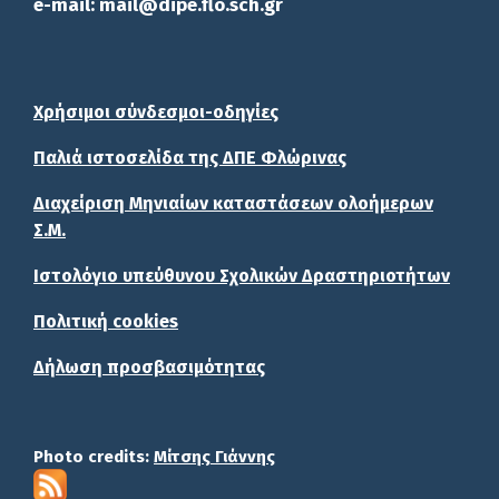
e-mail: mail@dipe.flo.sch.gr
Χρήσιμοι σύνδεσμοι-οδηγίες
Παλιά ιστοσελίδα της ΔΠΕ Φλώρινας
Διαχείριση Μηνιαίων καταστάσεων ολοήμερων
Σ.Μ.
Ιστολόγιο υπεύθυνου Σχολικών Δραστηριοτήτων
Πολιτική cookies
Δήλωση προσβασιμότητας
Photo credits:
Μίτσης Γιάννης