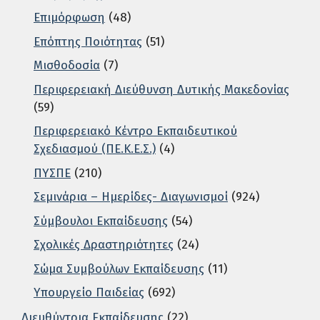
Επιμόρφωση
(48)
Επόπτης Ποιότητας
(51)
Μισθοδοσία
(7)
Περιφερειακή Διεύθυνση Δυτικής Μακεδονίας
(59)
Περιφερειακό Κέντρο Εκπαιδευτικού
Σχεδιασμού (ΠΕ.Κ.Ε.Σ.)
(4)
ΠΥΣΠΕ
(210)
Σεμινάρια – Ημερίδες- Διαγωνισμοί
(924)
Σύμβουλοι Εκπαίδευσης
(54)
Σχολικές Δραστηριότητες
(24)
Σώμα Συμβούλων Εκπαίδευσης
(11)
Υπουργείο Παιδείας
(692)
Διευθύντρια Εκπαίδευσης
(22)