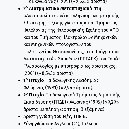
ΠΤΔΕ Φλώρινας (1999) («9,625» άριστα)
ο
2
Διατμηματικό Μεταπτυχιακό
στη
«Διδασκαλία της νέας ελληνικής ως μητρικής
/ δεύτερης – ξένης γλώσσας» του Τμήματος
Φιλολογίας της Φιλοσοφικής Σχολής του ΑΠΘ
και του Τμήματος Ηλεκτρολόγων Μηχανικών
και Μηχανικών Υπολογιστών του
Πολυτεχνείου Θεσσαλονίκης, στο Πρόγραμμα
Μεταπτυχιακών Σπουδών (ΕΠΕΑΕΚ) του Τομέα
Γλωσσολογίας με υποτροφία ως αριστούχος,
(2001) («8,543» άριστα).
ο
1
Πτυχίο
Παιδαγωγικής Ακαδημίας
Φλώρινας (1981) («9,94» άριστα).
ο
2
Πτυχίο
Παιδαγωγικού Τμήματος Δημοτικής
Εκπαίδευσης (ΠΤΔΕ) Φλώρινας (1995) («9,29»
άριστα με πλήρη φοίτηση, 8 εξάμηνα).
Άριστη γνώση του
Η/Υ,
ΤΠΕ Β’.
Ξένη γλώσσα
: Αγγλικά (C1), Γαλλικά.