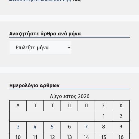
Σε αυτή την περιοχή ο χρήστης μπορεί να αναζητήσει άρ
Αναζητήστε άρθρα ανά μήνα
Ιστορικό
Ημερολόγιο Άρθρων
Αύγουστος 2026
Δευτέρα
Τρίτη
Τετάρτη
Πέμπτη
Παρασκευή
Σάββατο
Κυρια
Δ
Τ
Τ
Π
Π
Σ
Κ
1
2
3
4
5
6
7
8
9
10
11
12
13
14
15
16