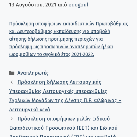
13 Αυγούστου, 2021
από
edogouli
Πρόσκληση υποψήφιων εκπαιδευτικών Πρωτοβάθμιας
και Δευτεροβάθμιας Εκπαίδευσης για υποβολή
αίτησης-δήλωσης προτίμησης περιοχών για
πρόσληψη ως προσωρινών αναπληρωτών ή/και
ωρομισθίων το σχολικό έτος 2021-2022.
Κατηγορίες
Αναπληρωτές
Πρόσκληση δήλωσης Λειτουργικής
Υπεραριθμίας Λειτουργικές υπεραριθμίες
Σχολικών Μονάδων της Δ/νσης Π.Ε. Φλώρινας –
Λειτουργικά κενά
Πρόσκληση υποψήφιων μελών Ειδικού
Εκπαιδευτικού Προσωπικού (ΕΕΠ) και Ειδικού