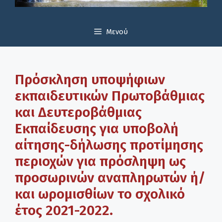
Μενού
Πρόσκληση υποψήφιων
εκπαιδευτικών Πρωτοβάθμιας
και Δευτεροβάθμιας
Εκπαίδευσης για υποβολή
αίτησης-δήλωσης προτίμησης
περιοχών για πρόσληψη ως
προσωρινών αναπληρωτών ή/
και ωρομισθίων το σχολικό
έτος 2021-2022.