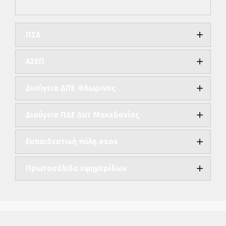
ΠΣΔ
ΑΣΕΠ
Διαύγεια ΔΠΕ Φλωρινας
Διαύγεια ΠΔΕ Δυτ Μακεδονίας
Εκπαιδευτική πύλη esos
Πρωτοσέλιδα εφημερίδων