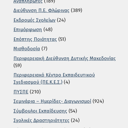
Αναπληρωτές
(189)
Διεύθυνση Π.Ε. Φλώρινας
(389)
Εκδρομές Σχολείων
(24)
Επιμόρφωση
(48)
Επόπτης Ποιότητας
(51)
Μισθοδοσία
(7)
Περιφερειακή Διεύθυνση Δυτικής Μακεδονίας
(59)
Περιφερειακό Κέντρο Εκπαιδευτικού
Σχεδιασμού (ΠΕ.Κ.Ε.Σ.)
(4)
ΠΥΣΠΕ
(210)
Σεμινάρια – Ημερίδες- Διαγωνισμοί
(924)
Σύμβουλοι Εκπαίδευσης
(54)
Σχολικές Δραστηριότητες
(24)