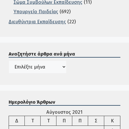
Σώμα Συμβούλων Εκπαίδευσης
(11)
Υπουργείο Παιδείας
(692)
Διευθύντρια Εκπαίδευσης
(22)
Σε αυτή την περιοχή ο χρήστης μπορεί να αναζητήσει άρ
Αναζητήστε άρθρα ανά μήνα
Ιστορικό
Ημερολόγιο Άρθρων
Αύγουστος 2021
Δευτέρα
Τρίτη
Τετάρτη
Πέμπτη
Παρασκευή
Σάββατο
Κυρια
Δ
Τ
Τ
Π
Π
Σ
Κ