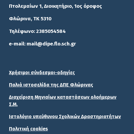
Πτολεμαίων 1, Διοικητήριο, 1ος όροφος
Φλώρινα, ΤΚ 5310
Τηλέφωνο: 2385054584
e-mail: mail@dipe.flo.sch.gr
Χρήσιμοι σύνδεσμοι-οδηγίες
Παλιά ιστοσελίδα της ΔΠΕ Φλώρινας
Διαχείριση Μηνιαίων καταστάσεων ολοήμερων
Σ.Μ.
Ιστολόγιο υπεύθυνου Σχολικών Δραστηριοτήτων
Πολιτική cookies