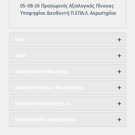
05-08-26 Προσωρινός Αξιολογικός Πίνακας
Υποψηφίου Διευθυντή Π.ΕΠΑ.Λ. Ακρωτηρίου
ΠΣΔ
ΑΣΕΠ
Διαύγεια ΔΠΕ Φλωρινας
Διαύγεια ΠΔΕ Δυτ Μακεδονίας
Εκπαιδευτική πύλη esos
Πρωτοσέλιδα εφημερίδων