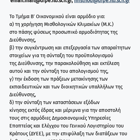
email:mail@dipe.flo.sch.gr,
misthod@dipe.flo.sch.gr
Το Τμήμα Β΄ Οικονομικού είναι αρμόδιο για:
α) τη χορήγηση Μισθολογικών Κλιμακίων (Μ.Κ.)
στο πάσης φύσεως προσωπικό αρμοδιότητας της
Διεύθυνσης,
β) την συγκέντρωση και επεξεργασία των απαραίτητων
στοιχείων για τη σύνταξη του προϋπολογισμού
της Διεύθυνσης, την παρακολούθηση και εκτέλεση
αυτού και την σύνταξη του απολογισμού της,
γ) την έκδοση των πράξεων μετακίνησης των
εκπαιδευτικών και των διοικητικών υπαλλήλων της
Διεύθυνσης,
δ) την σύνταξη των καταστάσεων εξόδων
κίνησης εκτός έδρας και μέριμνα για την αποστολή
τους στις αρμόδιες Δημοσιονομικές Υπηρεσίες
Εποπτείας και Ελέγχου του Γενικού Λογιστηρίου του
Κράτους (ΔΥΕΕ), με την επιφύλαξη των διατάξεων του