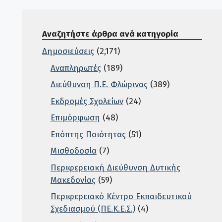
Αναζητήστε άρθρα ανά κατηγορία
Δημοσιεύσεις
(2,171)
Αναπληρωτές
(189)
Διεύθυνση Π.Ε. Φλώρινας
(389)
Εκδρομές Σχολείων
(24)
Επιμόρφωση
(48)
Επόπτης Ποιότητας
(51)
Μισθοδοσία
(7)
Περιφερειακή Διεύθυνση Δυτικής
Μακεδονίας
(59)
Περιφερειακό Κέντρο Εκπαιδευτικού
Σχεδιασμού (ΠΕ.Κ.Ε.Σ.)
(4)