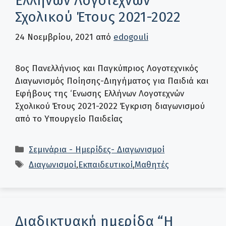
Ελλήνων Λογοτεχνών
Σχολικού Έτους 2021-2022
24 Νοεμβρίου, 2021
από
edogouli
8ος Πανελλήνιος και Παγκύπριος Λογοτεχνικός
Διαγωνισμός Ποίησης-Διηγήματος για Παιδιά και
Εφήβους της ‘Ενωσης Ελλήνων Λογοτεχνών
Σχολικού Έτους 2021-2022 Έγκριση διαγωνισμού
από το Υπουργείο Παιδείας
Κατηγορίες
Σεμινάρια - Ημερίδες- Διαγωνισμοί
Ετικέτες
Διαγωνισμοί
,
Εκπαιδευτικοί
,
Μαθητές
Διαδικτυακή ημερίδα “Η