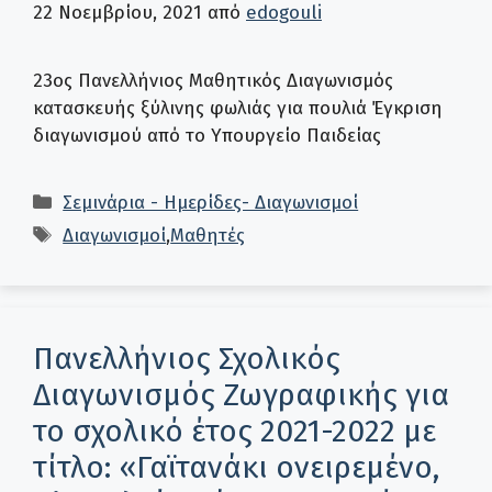
22 Νοεμβρίου, 2021
από
edogouli
23ος Πανελλήνιος Μαθητικός Διαγωνισμός
κατασκευής ξύλινης φωλιάς για πουλιά Έγκριση
διαγωνισμού από το Υπουργείο Παιδείας
Κατηγορίες
Σεμινάρια - Ημερίδες- Διαγωνισμοί
Ετικέτες
Διαγωνισμοί
,
Μαθητές
Πανελλήνιος Σχολικός
Διαγωνισμός Ζωγραφικής για
το σχολικό έτος 2021-2022 με
τίτλο: «Γαϊτανάκι ονειρεμένο,