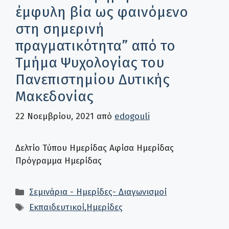
έμφυλη βία ως φαινόμενο
στη σημερινή
πραγματικότητα” από το
Τμήμα Ψυχολογίας του
Πανεπιστημίου Δυτικής
Μακεδονίας
22 Νοεμβρίου, 2021
από
edogouli
Δελτίο Τύπου Ημερίδας Αφίσα Ημερίδας
Πρόγραμμα Ημερίδας
Κατηγορίες
Σεμινάρια - Ημερίδες- Διαγωνισμοί
Ετικέτες
Εκπαιδευτικοί
,
Ημερίδες