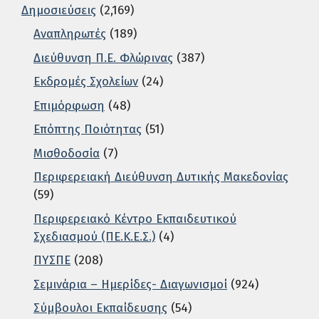
Δημοσιεύσεις
(2,169)
Αναπληρωτές
(189)
Διεύθυνση Π.Ε. Φλώρινας
(387)
Εκδρομές Σχολείων
(24)
Επιμόρφωση
(48)
Επόπτης Ποιότητας
(51)
Μισθοδοσία
(7)
Περιφερειακή Διεύθυνση Δυτικής Μακεδονίας
(59)
Περιφερειακό Κέντρο Εκπαιδευτικού
Σχεδιασμού (ΠΕ.Κ.Ε.Σ.)
(4)
ΠΥΣΠΕ
(208)
Σεμινάρια – Ημερίδες- Διαγωνισμοί
(924)
Σύμβουλοι Εκπαίδευσης
(54)