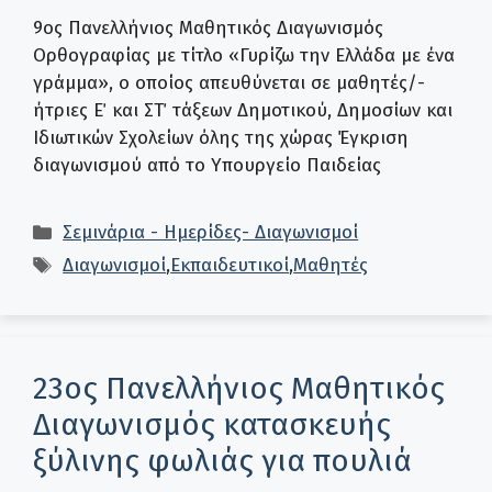
9ος Πανελλήνιος Μαθητικός Διαγωνισμός
Ορθογραφίας με τίτλο «Γυρίζω την Ελλάδα με ένα
γράμμα», ο οποίος απευθύνεται σε μαθητές/-
ήτριες Ε΄ και ΣΤ΄ τάξεων Δημοτικού, Δημοσίων και
Ιδιωτικών Σχολείων όλης της χώρας Έγκριση
διαγωνισμού από το Υπουργείο Παιδείας
Κατηγορίες
Σεμινάρια - Ημερίδες- Διαγωνισμοί
Ετικέτες
Διαγωνισμοί
,
Εκπαιδευτικοί
,
Μαθητές
23ος Πανελλήνιος Μαθητικός
Διαγωνισμός κατασκευής
ξύλινης φωλιάς για πουλιά