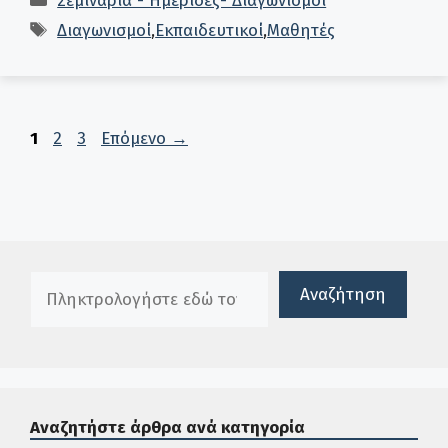
Σεμινάρια - Ημερίδες- Διαγωνισμοί
Ετικέτες
Διαγωνισμοί
,
Εκπαιδευτικοί
,
Μαθητές
Σελίδα
Σελίδα
Σελίδα
1
2
3
Επόμενο
→
Πλαίσιο αναζήτησης
Αναζήτηση
Αναζητήστε άρθρα ανά κατηγορία