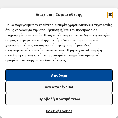
Διαχείριση Συγκατάθεσης
ΠΣΔ
Για να παρέχουμε την καλύτερη εμπειρία, χρησιμοποιούμε τεχνολογίες
όπως cookies για την αποθήκευση ή/και την πρόσβαση σε
ΑΣΕΠ
πληροφορίες συσκευών. Η συγκατάθεση για τις εν λόγω τεχνολογίες
θα μας επιτρέψει να επεξεργαστούμε δεδομένα προσωπικού
χαρακτήρα, όπως συμπεριφορά περιήγησης ή μοναδικά
Διαύγεια ΔΠΕ Φλωρινας
αναγνωριστικά σε αυτόν τον ιστότοπο. Η μη συγκατάθεση ή η
ανάκληση της συγκατάθεσης, μπορεί να επηρεάσει αρνητικά
ορισμένες λειτουργίες και δυνατότητες.
Διαύγεια ΠΔΕ Δυτ Μακεδονίας
Αποδοχή
Εκπαιδευτική πύλη esos
Δεν αποδέχομαι
Πρωτοσέλιδα εφημερίδων
Προβολή προτιμήσεων
Πολιτική Cookies