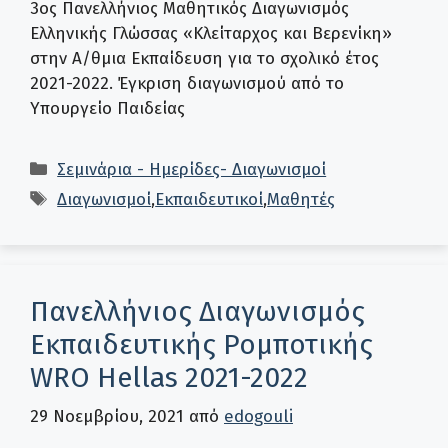
3ος Πανελλήνιος Μαθητικός Διαγωνισμός
Ελληνικής Γλώσσας «Κλείταρχος και Βερενίκη»
στην Α/θμια Εκπαίδευση για το σχολικό έτος
2021-2022. Έγκριση διαγωνισμού από το
Υπουργείο Παιδείας
Κατηγορίες
Σεμινάρια - Ημερίδες- Διαγωνισμοί
Ετικέτες
Διαγωνισμοί
,
Εκπαιδευτικοί
,
Μαθητές
Πανελλήνιος Διαγωνισμός
Εκπαιδευτικής Ρομποτικής
WRO Hellas 2021-2022
29 Νοεμβρίου, 2021
από
edogouli