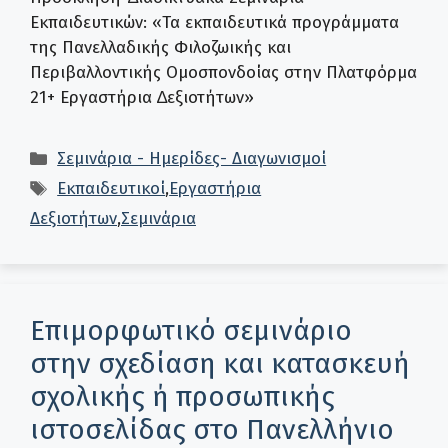
Εκπαιδευτικών: «Τα εκπαιδευτικά προγράµµατα
της Πανελλαδικής Φιλοζωικής και
Περιβαλλοντικής Ομοσπονδοίας στην Πλατφόρµα
21+ Εργαστήρια ∆εξιοτήτων»
Κατηγορίες
Σεμινάρια - Ημερίδες- Διαγωνισμοί
Ετικέτες
Εκπαιδευτικοί
,
Εργαστήρια
Δεξιοτήτων
,
Σεμινάρια
Επιμορφωτικό σεμινάριο
στην σχεδίαση και κατασκευή
σχολικής ή προσωπικής
ιστοσελίδας στο Πανελλήνιο