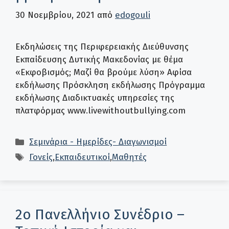
30 Νοεμβρίου, 2021
από
edogouli
Εκδηλώσεις της Περιφερειακής Διεύθυνσης
Εκπαίδευσης Δυτικής Μακεδονίας με θέμα
«Εκφοβισμός; Μαζί θα βρούμε λύση» Αφίσα
εκδήλωσης Πρόσκληση εκδήλωσης Πρόγραμμα
εκδήλωσης Διαδικτυακές υπηρεσίες της
πλατφόρμας www.livewithoutbullying.com
Κατηγορίες
Σεμινάρια - Ημερίδες- Διαγωνισμοί
Ετικέτες
Γονείς
,
Εκπαιδευτικοί
,
Μαθητές
2ο Πανελλήνιο Συνέδριο –