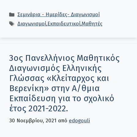
Κατηγορίες
Σεμινάρια - Ημερίδες- Διαγωνισμοί
Ετικέτες
Διαγωνισμοί
,
Εκπαιδευτικοί
,
Μαθητές
3ος Πανελλήνιος Μαθητικός
Διαγωνισμός Ελληνικής
Γλώσσας «Κλείταρχος και
Βερενίκη» στην Α/θμια
Εκπαίδευση για το σχολικό
έτος 2021-2022.
30 Νοεμβρίου, 2021
από
edogouli