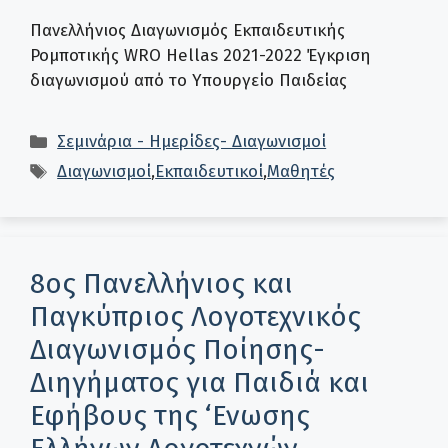
Πανελλήνιος Διαγωνισμός Εκπαιδευτικής
Ρομποτικής WRO Hellas 2021-2022 Έγκριση
διαγωνισμού από το Υπουργείο Παιδείας
Κατηγορίες
Σεμινάρια - Ημερίδες- Διαγωνισμοί
Ετικέτες
Διαγωνισμοί
,
Εκπαιδευτικοί
,
Μαθητές
8ος Πανελλήνιος και
Παγκύπριος Λογοτεχνικός
Διαγωνισμός Ποίησης-
Διηγήματος για Παιδιά και
Εφήβους της ‘Ενωσης