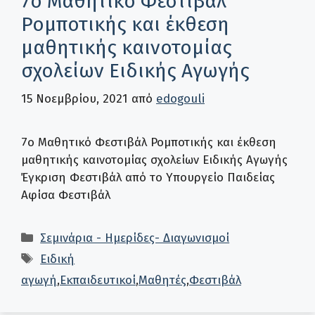
7ο Μαθητικό Φεστιβάλ
Ρομποτικής και έκθεση
μαθητικής καινοτομίας
σχολείων Ειδικής Αγωγής
15 Νοεμβρίου, 2021
από
edogouli
7ο Μαθητικό Φεστιβάλ Ρομποτικής και έκθεση
μαθητικής καινοτομίας σχολείων Ειδικής Αγωγής
Έγκριση Φεστιβάλ από το Υπουργείο Παιδείας
Αφίσα Φεστιβάλ
Κατηγορίες
Σεμινάρια - Ημερίδες- Διαγωνισμοί
Ετικέτες
Ειδική
αγωγή
,
Εκπαιδευτικοί
,
Μαθητές
,
Φεστιβάλ