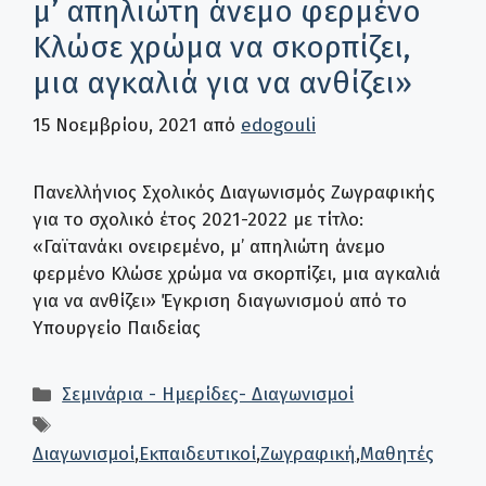
μ’ απηλιώτη άνεμο φερμένο
Κλώσε χρώμα να σκορπίζει,
μια αγκαλιά για να ανθίζει»
15 Νοεμβρίου, 2021
από
edogouli
Πανελλήνιος Σχολικός Διαγωνισμός Ζωγραφικής
για το σχολικό έτος 2021-2022 με τίτλο:
«Γαϊτανάκι ονειρεμένο, μ’ απηλιώτη άνεμο
φερμένο Κλώσε χρώμα να σκορπίζει, μια αγκαλιά
για να ανθίζει» Έγκριση διαγωνισμού από το
Υπουργείο Παιδείας
Κατηγορίες
Σεμινάρια - Ημερίδες- Διαγωνισμοί
Ετικέτες
Διαγωνισμοί
,
Εκπαιδευτικοί
,
Ζωγραφική
,
Μαθητές