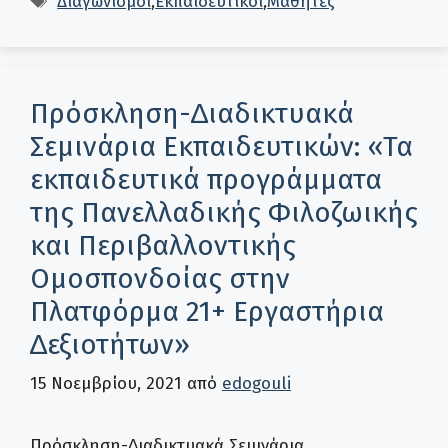
Διαγωνισμοί
,
Εκπαιδευτικοί
,
Μαθητές
Πρόσκληση-∆ιαδικτυακά
Σεµινάρια Εκπαιδευτικών: «Τα
εκπαιδευτικά προγράµµατα
της Πανελλαδικής Φιλοζωικής
και Περιβαλλοντικής
Ομοσπονδοίας στην
Πλατφόρµα 21+ Εργαστήρια
∆εξιοτήτων»
15 Νοεμβρίου, 2021
από
edogouli
Πρόσκληση-∆ιαδικτυακά Σεµινάρια