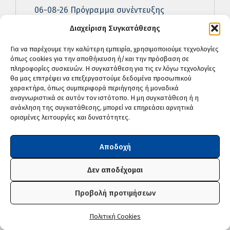
06-08-26 Πρόγραμμα συνέντευξης
υποψηφίου για την πλήρωση της
Διαχείριση Συγκατάθεσης
κενούμενης θέσης Διευθυντή Π.ΕΠΑ.Λ.
Ακρωτηρίου
Για να παρέχουμε την καλύτερη εμπειρία, χρησιμοποιούμε τεχνολογίες
όπως cookies για την αποθήκευση ή/και την πρόσβαση σε
05-08-26 Συλλυπητήρια ανακοίνωση του
πληροφορίες συσκευών. Η συγκατάθεση για τις εν λόγω τεχνολογίες
ΥΠΑΙΘΑ για την απώλεια του Θοδωρή
θα μας επιτρέψει να επεξεργαστούμε δεδομένα προσωπικού
Κατσωνόπουλου
χαρακτήρα, όπως συμπεριφορά περιήγησης ή μοναδικά
αναγνωριστικά σε αυτόν τον ιστότοπο. Η μη συγκατάθεση ή η
05-08-26 Ανάκληση Απόσπασης
ανάκληση της συγκατάθεσης, μπορεί να επηρεάσει αρνητικά
Εκπαιδευτικού Α/θμιας Εκπ/σης σε
ορισμένες λειτουργίες και δυνατότητες.
Περιφερειακή Διεύθυνση Α/θμιας και Β/
θμιας Εκπ/σης για τα σχολικά έτη 2026-2027,
Αποδοχή
2027-2028 και 2028-2029
Δεν αποδέχομαι
05-08-26 Προσωρινός Αξιολογικός Πίνακας
Υποψηφίου Διευθυντή Π.ΕΠΑ.Λ. Ακρωτηρίου
Προβολή προτιμήσεων
05-08-26 Προσωρινοί αξιολογικοί πίνακες
υποψηφίων κλάδου ΠΕ02 Φιλολόγων για την
Πολιτική Cookies
κάλυψη θέσεων διδακτικού προσωπικού στα