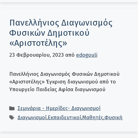
Πανελλήνιος Διαγωνισμός
Φυσικών Δημοτικού
«Αριστοτέλης»
23 Φεβρουαρίου, 2023
από
edogouli
Πανελλήνιος Διαγωνισμός Φυσικών Δημοτικού
«Αριστοτέλης» Έγκριση διαγωνισμού από το
Υπουργείο Παιδείας Αφίσα διαγωνισμού
Κατηγορίες
Σεμινάρια - Ημερίδες- Διαγωνισμοί
Ετικέτες
Διαγωνισμοί
,
Εκπαιδευτικοί
,
Μαθητές
,
Φυσική