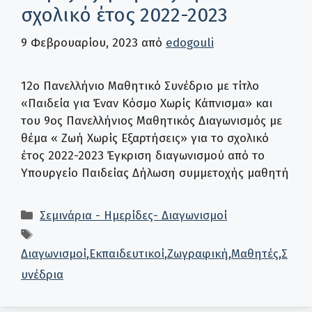
σχολικό έτος 2022-2023
9 Φεβρουαρίου, 2023
από
edogouli
12ο Πανελλήνιο Μαθητικό Συνέδριο με τίτλο
«Παιδεία για Έναν Κόσμο Χωρίς Κάπνισμα» και
του 9ος Πανελλήνιος Μαθητικός Διαγωνισμός με
θέμα « Ζωή Χωρίς Εξαρτήσεις» για το σχολικό
έτος 2022-2023 Έγκριση διαγωνισμού από το
Υπουργείο Παιδείας Δήλωση συμμετοχής μαθητή
Κατηγορίες
Σεμινάρια - Ημερίδες- Διαγωνισμοί
Ετικέτες
Διαγωνισμοί
,
Εκπαιδευτικοί
,
Ζωγραφική
,
Μαθητές
,
Σ
υνέδρια