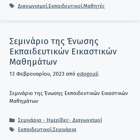
Ετικέτες
Διαγωνισμοί
,
Εκπαιδευτικοί
,
Μαθητές
Σεμινάριο της Ένωσης
Εκπαιδευτικών Εικαστικών
Μαθημάτων
13 Φεβρουαρίου, 2023
από
edogouli
Σεμινάριο της Ένωσης Εκπαιδευτικών Εικαστικών
Μαθημάτων
Κατηγορίες
Σεμινάρια - Ημερίδες- Διαγωνισμοί
Ετικέτες
Εκπαιδευτικοί
,
Σεμινάρια