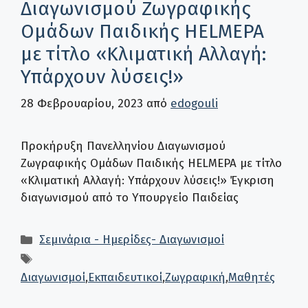
Διαγωνισμού Ζωγραφικής
Ομάδων Παιδικής HELMEPA
με τίτλο «Κλιματική Αλλαγή:
Υπάρχουν λύσεις!»
28 Φεβρουαρίου, 2023
από
edogouli
Προκήρυξη Πανελληνίου Διαγωνισμού
Ζωγραφικής Ομάδων Παιδικής HELMEPA με τίτλο
«Κλιματική Αλλαγή: Υπάρχουν λύσεις!» Έγκριση
διαγωνισμού από το Υπουργείο Παιδείας
Κατηγορίες
Σεμινάρια - Ημερίδες- Διαγωνισμοί
Ετικέτες
Διαγωνισμοί
,
Εκπαιδευτικοί
,
Ζωγραφική
,
Μαθητές