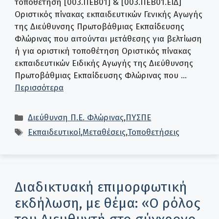
τοποθέτηση [003.ΠΕΒ01] & [003.ΠΕΒ01.ΕΙΔ]
Οριστικός πίνακας εκπαιδευτικών Γενικής Αγωγής
της Διεύθυνσης Πρωτοβάθμιας Εκπαίδευσης
Φλώρινας που αιτούνται μετάθεσης για βελτίωση
ή για οριστική τοποθέτηση Οριστικός πίνακας
εκπαιδευτικών Ειδικής Αγωγής της Διεύθυνσης
Πρωτοβάθμιας Εκπαίδευσης Φλώρινας που …
Περισσότερα
Κατηγορίες
Διεύθυνση Π.Ε. Φλώρινας
,
ΠΥΣΠΕ
Ετικέτες
Εκπαιδευτικοί
,
Μεταθέσεις
,
Τοποθετήσεις
Διαδικτυακή επιμορφωτική
εκδήλωση, με θέμα: «Ο ρόλος