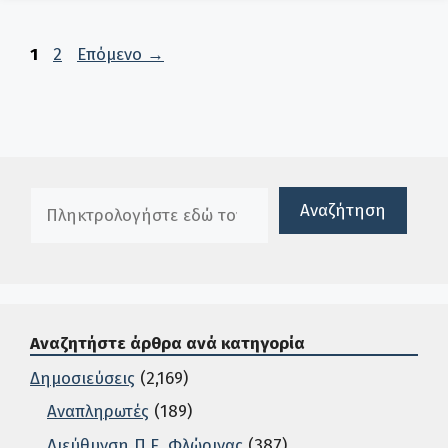
Σελίδα
Σελίδα
1
2
Επόμενο
→
Πλαίσιο αναζήτησης
Αναζήτηση
Αναζητήστε άρθρα ανά κατηγορία
Δημοσιεύσεις
(2,169)
Αναπληρωτές
(189)
Διεύθυνση Π.Ε. Φλώρινας
(387)