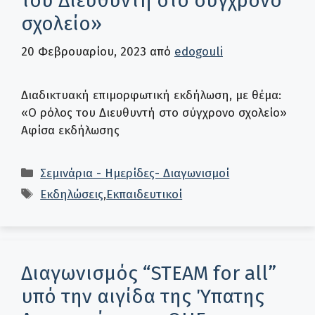
του Διευθυντή στο σύγχρονο
σχολείο»
20 Φεβρουαρίου, 2023
από
edogouli
Διαδικτυακή επιμορφωτική εκδήλωση, με θέμα:
«Ο ρόλος του Διευθυντή στο σύγχρονο σχολείο»
Αφίσα εκδήλωσης
Κατηγορίες
Σεμινάρια - Ημερίδες- Διαγωνισμοί
Ετικέτες
Εκδηλώσεις
,
Εκπαιδευτικοί
Διαγωνισμός “STEAM for all”
υπό την αιγίδα της Ύπατης