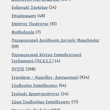
Εκδρομές Σχολείων
(24)
Επιμόρφωση
(48)
Επόπτης Ποιότητας
(51)
Μισθοδοσία
(7)
Περιφερειακή Διεύθυνση Δυτικής Μακεδονίας
(59)
Περιφερειακό Κέντρο Εκπαιδευτικού
Σχεδιασμού (ΠΕ.Κ.Ε.Σ.)
(4)
ΠΥΣΠΕ
(208)
Σεμινάρια – Ημερίδες- Διαγωνισμοί
(924)
Σύμβουλοι Εκπαίδευσης
(54)
Σχολικές Δραστηριότητες
(24)
Σώμα Συμβούλων Εκπαίδευσης
(11)