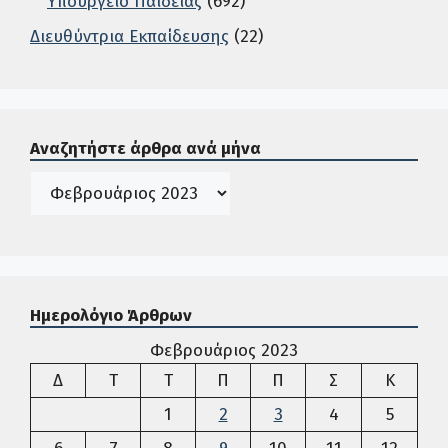
Υπουργείο Παιδείας
(692)
Διευθύντρια Εκπαίδευσης
(22)
Σε αυτή την περιοχή ο χρήστης μπορεί να αναζητήσει άρ
Αναζητήστε άρθρα ανά μήνα
Ιστορικό
Ημερολόγιο Άρθρων
Φεβρουάριος 2023
Δευτέρα
Τρίτη
Τετάρτη
Πέμπτη
Παρασκευή
Σάββατο
Κυρια
Δ
Τ
Τ
Π
Π
Σ
Κ
1
2
3
4
5