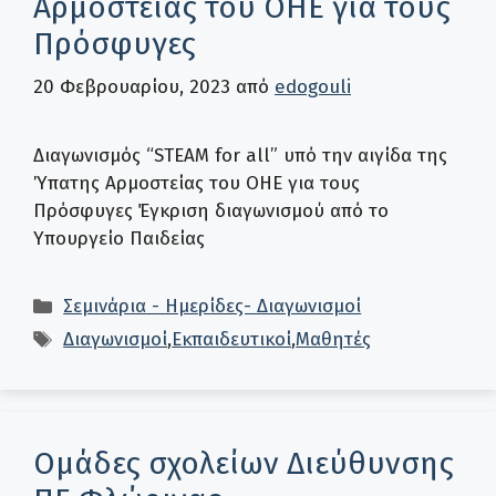
Αρμοστείας του ΟΗΕ για τους
Πρόσφυγες
20 Φεβρουαρίου, 2023
από
edogouli
Διαγωνισμός “STEAM for all” υπό την αιγίδα της
Ύπατης Αρμοστείας του ΟΗΕ για τους
Πρόσφυγες Έγκριση διαγωνισμού από το
Υπουργείο Παιδείας
Κατηγορίες
Σεμινάρια - Ημερίδες- Διαγωνισμοί
Ετικέτες
Διαγωνισμοί
,
Εκπαιδευτικοί
,
Μαθητές
Ομάδες σχολείων Διεύθυνσης