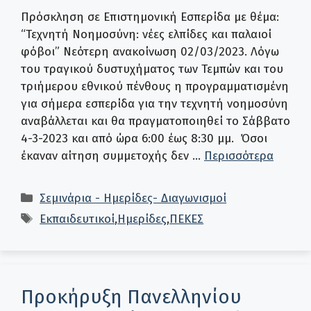
Πρόσκληση σε Επιστημονική Εσπερίδα με θέμα:
“Τεχνητή Νοημοσύνη: νέες ελπίδες και παλαιοί
φόβοι” Νεότερη ανακοίνωση 02/03/2023. Λόγω
του τραγικού δυστυχήματος των Τεμπών και του
τριήμερου εθνικού πένθους η προγραμματισμένη
για σήμερα εσπερίδα για την τεχνητή νοημοσύνη
αναβάλλεται και θα πραγματοποιηθεί το Σάββατο
4-3-2023 και από ώρα 6:00 έως 8:30 μμ. Όσοι
έκαναν αίτηση συμμετοχής δεν …
Περισσότερα
Κατηγορίες
Σεμινάρια - Ημερίδες- Διαγωνισμοί
Ετικέτες
Εκπαιδευτικοί
,
Ημερίδες
,
ΠΕΚΕΣ
Προκήρυξη Πανελληνίου