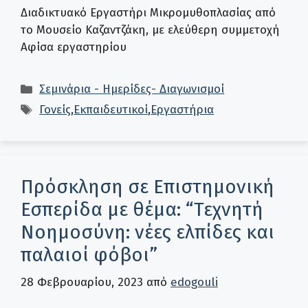
Διαδικτυακό Εργαστήρι Μικρομυθοπλασίας από
το Μουσείο Καζαντζάκη, με ελεύθερη συμμετοχή
Αφίσα εργαστηρίου
Κατηγορίες
Σεμινάρια - Ημερίδες- Διαγωνισμοί
Ετικέτες
Γονείς
,
Εκπαιδευτικοί
,
Εργαστήρια
Πρόσκληση σε Επιστημονική
Εσπερίδα με θέμα: “Τεχνητή
Νοημοσύνη: νέες ελπίδες και
παλαιοί φόβοι”
28 Φεβρουαρίου, 2023
από
edogouli