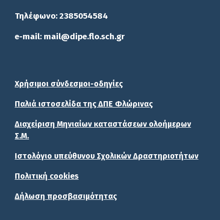
Τηλέφωνο: 2385054584
e-mail: mail@dipe.flo.sch.gr
Χρήσιμοι σύνδεσμοι-οδηγίες
Παλιά ιστοσελίδα της ΔΠΕ Φλώρινας
Διαχείριση Μηνιαίων καταστάσεων ολοήμερων
Σ.Μ.
Ιστολόγιο υπεύθυνου Σχολικών Δραστηριοτήτων
Πολιτική cookies
Δήλωση προσβασιμότητας