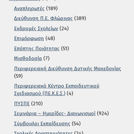
Αναπληρωτές
(189)
Διεύθυνση Π.Ε. Φλώρινας
(389)
Εκδρομές Σχολείων
(24)
Επιμόρφωση
(48)
Επόπτης Ποιότητας
(51)
Μισθοδοσία
(7)
Περιφερειακή Διεύθυνση Δυτικής Μακεδονίας
(59)
Περιφερειακό Κέντρο Εκπαιδευτικού
Σχεδιασμού (ΠΕ.Κ.Ε.Σ.)
(4)
ΠΥΣΠΕ
(210)
Σεμινάρια – Ημερίδες- Διαγωνισμοί
(924)
Σύμβουλοι Εκπαίδευσης
(54)
Σχολικές Δραστηριότητες
(24)