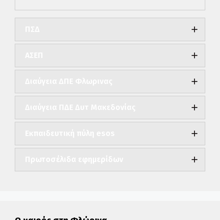
ΠΣΔ
ΑΣΕΠ
Διαύγεια ΔΠΕ Φλωρινας
Διαύγεια ΠΔΕ Δυτ Μακεδονίας
Εκπαιδευτική πύλη esos
Πρωτοσέλιδα εφημερίδων