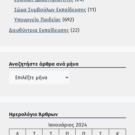
Σώμα Συμβούλων Εκπαίδευσης
(11)
Υπουργείο Παιδείας
(692)
Διευθύντρια Εκπαίδευσης
(22)
Σε αυτή την περιοχή ο χρήστης μπορεί να αναζητήσει άρ
Αναζητήστε άρθρα ανά μήνα
Ιστορικό
Ημερολόγιο Άρθρων
Ιανουάριος 2024
Δευτέρα
Τρίτη
Τετάρτη
Πέμπτη
Παρασκευή
Σάββατο
Κυρια
Δ
Τ
Τ
Π
Π
Σ
Κ