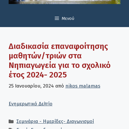
Μενού
Διαδικασία επαναφοίτησης
μαθητών/τριών στα
Νηπιαγωγεία για το σχολικό
έτος 2024- 2025
25 Ιανουαρίου, 2024
από
nikos malamas
Ενημερωτικό Δελτίο
Κατηγορίες
Σεμινάρια - Ημερίδες- Διαγωνισμοί