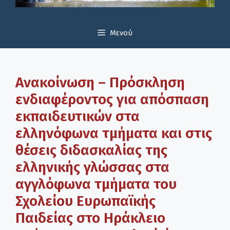
Μενού
Ανακοίνωση – Πρόσκληση
ενδιαφέροντος για απόσπαση
εκπαιδευτικών στα
ελληνόφωνα τμήματα και στις
θέσεις διδασκαλίας της
ελληνικής γλώσσας στα
αγγλόφωνα τμήματα του
Σχολείου Ευρωπαϊκής
Παιδείας στο Ηράκλειο