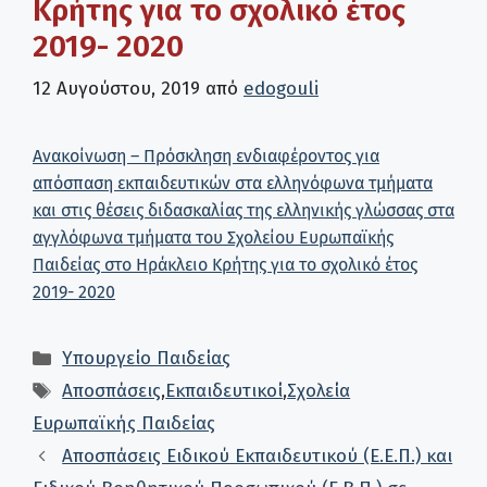
Κρήτης για το σχολικό έτος
2019- 2020
12 Αυγούστου, 2019
από
edogouli
Ανακοίνωση – Πρόσκληση ενδιαφέροντος για
απόσπαση εκπαιδευτικών στα ελληνόφωνα τμήματα
και στις θέσεις διδασκαλίας της ελληνικής γλώσσας στα
αγγλόφωνα τμήματα του Σχολείου Ευρωπαϊκής
Παιδείας στο Ηράκλειο Κρήτης για το σχολικό έτος
2019- 2020
Κατηγορίες
Υπουργείο Παιδείας
Ετικέτες
Αποσπάσεις
,
Εκπαιδευτικοί
,
Σχολεία
Ευρωπαϊκής Παιδείας
Αποσπάσεις Ειδικού Εκπαιδευτικού (Ε.Ε.Π.) και