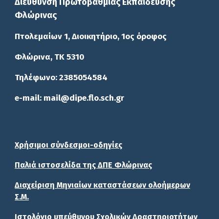
Διεύθυνση Πρωτοβάθμιας Εκπαίδευσης
Φλώρινας
Πτολεμαίων 1, Διοικητήριο, 1ος όροφος
Φλώρινα, ΤΚ 5310
Τηλέφωνο: 2385054584
e-mail: mail@dipe.flo.sch.gr
Χρήσιμοι σύνδεσμοι-οδηγίες
Παλιά ιστοσελίδα της ΔΠΕ Φλώρινας
Διαχείριση Μηνιαίων καταστάσεων ολοήμερων
Σ.Μ.
Ιστολόγιο υπεύθυνου Σχολικών Δραστηριοτήτων