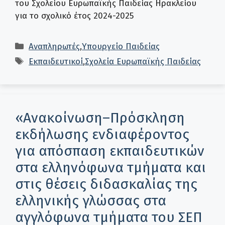
του Σχολείου Ευρωπαϊκής Παιδείας Ηρακλείου
για το σχολικό έτος 2024-2025
Κατηγορίες
Αναπληρωτές
,
Υπουργείο Παιδείας
Ετικέτες
Εκπαιδευτικοί
,
Σχολεία Ευρωπαϊκής Παιδείας
«Ανακοίνωση–Πρόσκληση
εκδήλωσης ενδιαφέροντος
για απόσπαση εκπαιδευτικών
στα ελληνόφωνα τμήματα και
στις θέσεις διδασκαλίας της
ελληνικής γλώσσας στα
αγγλόφωνα τμήματα του ΣΕΠ