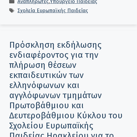
Κατηγορίες
Αναπληρωτές
,
Υπουργείο Παιδείας
Ετικέτες
Σχολεία Ευρωπαϊκής Παιδείας
Πρόσκληση εκδήλωσης
ενδιαφέροντος για την
πλήρωση θέσεων
εκπαιδευτικών των
ελληνόφωνων και
αγγλόφωνων τμημάτων
Πρωτοβάθμιου και
Δευτεροβάθμιου Κύκλου του
Σχολείου Ευρωπαϊκής
Παιδείας Ηρακλείου για το