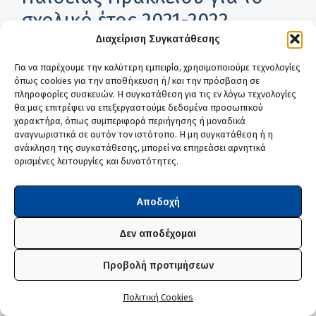
σχολικό έτος 2021-2022
Διαχείριση Συγκατάθεσης
20 Ιουλίου, 2021
από
edogouli
Για να παρέχουμε την καλύτερη εμπειρία, χρησιμοποιούμε τεχνολογίες
όπως cookies για την αποθήκευση ή/και την πρόσβαση σε
Πρόσκληση εκδήλωσης ενδιαφέροντος για την
πληροφορίες συσκευών. Η συγκατάθεση για τις εν λόγω τεχνολογίες
πλήρωση θέσεων εκπαιδευτικών των
θα μας επιτρέψει να επεξεργαστούμε δεδομένα προσωπικού
χαρακτήρα, όπως συμπεριφορά περιήγησης ή μοναδικά
ελληνόφωνων και αγγλόφωνων τμημάτων
αναγνωριστικά σε αυτόν τον ιστότοπο. Η μη συγκατάθεση ή η
Πρωτοβάθμιου και Δευτεροβάθμιου Κύκλου του
ανάκληση της συγκατάθεσης, μπορεί να επηρεάσει αρνητικά
Σχολείου Ευρωπαϊκής Παιδείας Ηρακλείου για το
ορισμένες λειτουργίες και δυνατότητες.
σχολικό έτος 2021-2022
Αποδοχή
Κατηγορίες
Υπουργείο Παιδείας
Δεν αποδέχομαι
Ετικέτες
Αποσπάσεις
,
Εκπαιδευτικοί
,
Σχολεία
Ευρωπαϊκής Παιδείας
Προβολή προτιμήσεων
Πολιτική Cookies