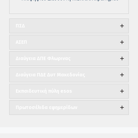
ΠΣΔ
ΑΣΕΠ
Διαύγεια ΔΠΕ Φλωρινας
Διαύγεια ΠΔΕ Δυτ Μακεδονίας
Εκπαιδευτική πύλη esos
Πρωτοσέλιδα εφημερίδων