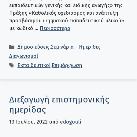
εκπαιδευτικών γενικής και ειδικής αγωγής» της
Πράξης «Καθολικός σχεδιασμός και ανάπτυξη
προσβάσιμου ψηφιακού εκπαιδευτικού υλικού»
με κωδικό …
Περισσότερα
Κατηγορίες
Δημοσιεύσεις
,
Σεμινάρια - Ημερίδες-
Διαγωνισμοί
Ετικέτες
Εκπαιδευτικοί
,
Επιμόρφωση
Διεξαγωγή επιστημονικής
ημερίδας
13 Ιουλίου, 2022
από
edogouli