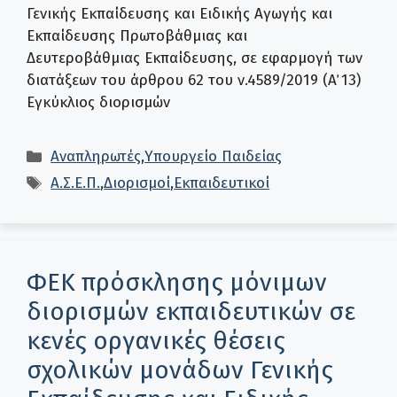
Γενικής Εκπαίδευσης και Ειδικής Αγωγής και
Εκπαίδευσης Πρωτοβάθμιας και
Δευτεροβάθμιας Εκπαίδευσης, σε εφαρμογή των
διατάξεων του άρθρου 62 του ν.4589/2019 (Α΄ 13)
Εγκύκλιος διορισμών
Κατηγορίες
Αναπληρωτές
,
Υπουργείο Παιδείας
Ετικέτες
Α.Σ.Ε.Π.
,
Διορισμοί
,
Εκπαιδευτικοί
ΦΕΚ πρόσκλησης μόνιμων
διορισμών εκπαιδευτικών σε
κενές οργανικές θέσεις
σχολικών μονάδων Γενικής