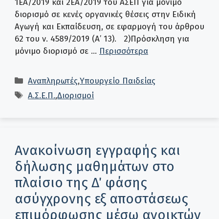
1ΕΑ/2019 και 2ΕΑ/2019 του ΑΣΕΠ για μόνιμο
διορισμό σε κενές οργανικές θέσεις στην Ειδική
Αγωγή και Εκπαίδευση, σε εφαρμογή του άρθρου
62 του ν. 4589/2019 (Α’ 13). 2)Πρόσκληση για
μόνιμο διορισμό σε …
Περισσότερα
Κατηγορίες
Αναπληρωτές
,
Υπουργείο Παιδείας
Ετικέτες
Α.Σ.Ε.Π.
,
Διορισμοί
Ανακοίνωση εγγραφής και
δήλωσης μαθημάτων στο
πλαίσιο της Δ΄ φάσης
ασύγχρονης εξ αποστάσεως
επιμόρφωσης μέσω ανοικτών