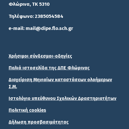
Φλώρινα, ΤΚ 5310
Τηλέφωνο: 2385054584
e-mail: mail@dipe.flo.sch.gr
Χρήσιμοι σύνδεσμοι-οδηγίες
Παλιά ιστοσελίδα της ΔΠΕ Φλώρινας
Διαχείριση Μηνιαίων καταστάσεων ολοήμερων
Σ.Μ.
Ιστολόγιο υπεύθυνου Σχολικών Δραστηριοτήτων
Πολιτική cookies
Δήλωση προσβασιμότητας