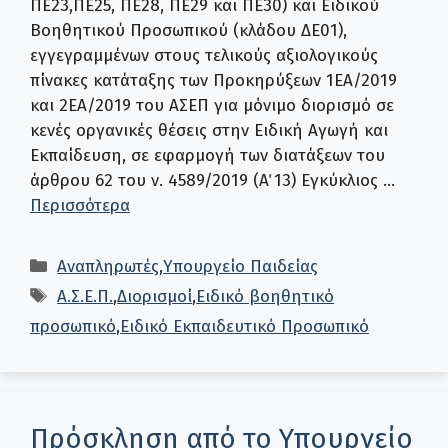
ΠΕ23,ΠΕ25, ΠΕ28, ΠΕ29 και ΠΕ30) και Ειδικού
Βοηθητικού Προσωπικού (κλάδου ΔΕ01),
εγγεγραμμένων στους τελικούς αξιολογικούς
πίνακες κατάταξης των Προκηρύξεων 1ΕΑ/2019
και 2ΕΑ/2019 του ΑΣΕΠ για μόνιμο διορισμό σε
κενές οργανικές θέσεις στην Ειδική Αγωγή και
Εκπαίδευση, σε εφαρμογή των διατάξεων του
άρθρου 62 του ν. 4589/2019 (Α΄ 13) Εγκύκλιος …
Περισσότερα
Κατηγορίες
Αναπληρωτές
,
Υπουργείο Παιδείας
Ετικέτες
Α.Σ.Ε.Π.
,
Διορισμοί
,
Ειδικό βοηθητικό
προσωπικό
,
Ειδικό Εκπαιδευτικό Προσωπικό
Πρόσκληση από το Υπουργείο