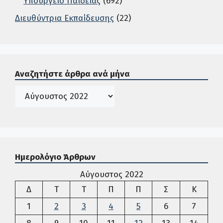
Υπουργείο Παιδείας
(692)
Διευθύντρια Εκπαίδευσης
(22)
Σε αυτή την περιοχή ο χρήστης μπορεί να αναζητήσει άρ
Αναζητήστε άρθρα ανά μήνα
Ιστορικό
Ημερολόγιο Άρθρων
Αύγουστος 2022
Δευτέρα
Τρίτη
Τετάρτη
Πέμπτη
Παρασκευή
Σάββατο
Κυρια
Δ
Τ
Τ
Π
Π
Σ
Κ
1
2
3
4
5
6
7