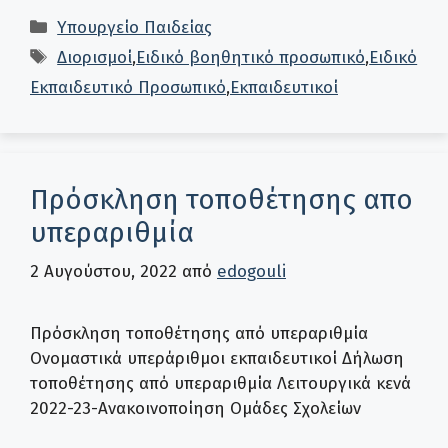
Κατηγορίες
Υπουργείο Παιδείας
Ετικέτες
Διορισμοί
,
Ειδικό βοηθητικό προσωπικό
,
Ειδικό
Εκπαιδευτικό Προσωπικό
,
Εκπαιδευτικοί
Πρόσκληση τοποθέτησης απο
υπεραριθμία
2 Αυγούστου, 2022
από
edogouli
Πρόσκληση τοποθέτησης από υπεραριθμία
Ονομαστικά υπεράριθμοι εκπαιδευτικοί Δήλωση
τοποθέτησης από υπεραριθμία Λειτουργικά κενά
2022-23-Ανακοινοποίηση Ομάδες Σχολείων