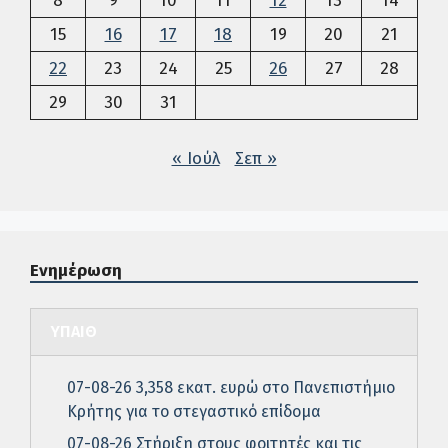
8
9
10
11
12
13
14
15
16
17
18
19
20
21
22
23
24
25
26
27
28
29
30
31
« Ιούλ
Σεπ »
Ενημέρωση
ΥΠΑΙΘ
07-08-26 3,358 εκατ. ευρώ στο Πανεπιστήμιο
Κρήτης για το στεγαστικό επίδομα
07-08-26 Στήριξη στους φοιτητές και τις