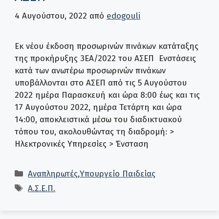
4 Αυγούστου, 2022
από
edogouli
Εκ νέου έκδοση προσωρινών πινάκων κατάταξης
της προκήρυξης 3ΕΑ/2022 του ΑΣΕΠ Ενστάσεις
κατά των ανωτέρω προσωρινών πινάκων
υποβάλλονται στο ΑΣΕΠ από τις 5 Αυγούστου
2022 ημέρα Παρασκευή και ώρα 8:00 έως και τις
17 Αυγούστου 2022, ημέρα Τετάρτη και ώρα
14:00, αποκλειστικά μέσω του διαδικτυακού
τόπου του, ακολουθώντας τη διαδρομή: >
Ηλεκτρονικές Υπηρεσίες > Ένσταση
Κατηγορίες
Αναπληρωτές
,
Υπουργείο Παιδείας
Ετικέτες
Α.Σ.Ε.Π.