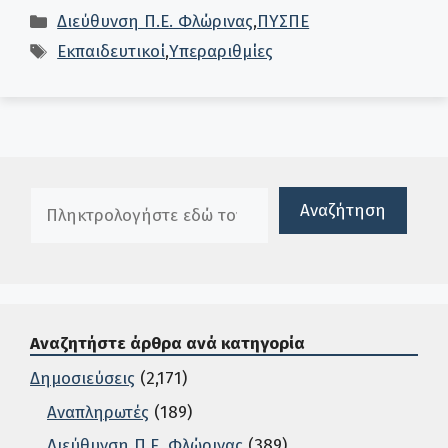
Κατηγορίες
Διεύθυνση Π.Ε. Φλώρινας
,
ΠΥΣΠΕ
Ετικέτες
Εκπαιδευτικοί
,
Υπεραριθμίες
Πλαίσιο αναζήτησης
Αναζήτηση
Αναζητήστε άρθρα ανά κατηγορία
Δημοσιεύσεις
(2,171)
Αναπληρωτές
(189)
Διεύθυνση Π.Ε. Φλώρινας
(389)