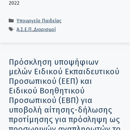
2022
Κατηγορίες
Υπουργείο Παιδείας
Ετικέτες
Α.Σ.Ε.Π.
,
Διορισμοί
Πρόσκληση υποψήφιων
μελών Ειδικού Εκπαιδευτικού
Προσωπικού (ΕΕΠ) και
Ειδικού Βοηθητικού
Προσωπικού (ΕΒΠ) για
υποβολή αίτησης-δήλωσης
προτίμησης για πρόσληψη ως
προσωρινών αναπληρωτών το