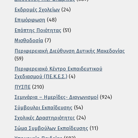
Εκδρομές Σχολείων
(24)
Επιμόρφωση
(48)
Επόπτης Ποιότητας
(51)
Μισθοδοσία
(7)
Περιφερειακή Διεύθυνση Δυτικής Μακεδονίας
(59)
Περιφερειακό Κέντρο Εκπαιδευτικού
Σχεδιασμού (ΠΕ.Κ.Ε.Σ.)
(4)
ΠΥΣΠΕ
(210)
Σεμινάρια – Ημερίδες- Διαγωνισμοί
(924)
Σύμβουλοι Εκπαίδευσης
(54)
Σχολικές Δραστηριότητες
(24)
Σώμα Συμβούλων Εκπαίδευσης
(11)