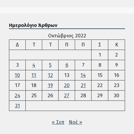
Ημερολόγιο Άρθρων
Οκτώβριος 2022
Δευτέρα
Τρίτη
Τετάρτη
Πέμπτη
Παρασκευή
Σάββατο
Κυρια
Δ
Τ
Τ
Π
Π
Σ
Κ
1
2
3
4
5
6
7
8
9
10
11
12
13
14
15
16
17
18
19
20
21
22
23
24
25
26
27
28
29
30
31
« Σεπ
Νοέ »