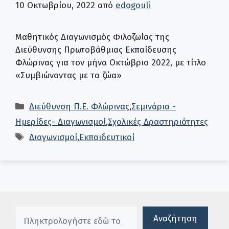
10 Οκτωβρίου, 2022
από
edogouli
Μαθητικός Διαγωνισμός Φιλοζωίας της
Διεύθυνσης Πρωτοβάθμιας Εκπαίδευσης
Φλώρινας για τον μήνα Οκτώβριο 2022, με τίτλο
«Συμβιώνοντας με τα ζώα»
Κατηγορίες
Διεύθυνση Π.Ε. Φλώρινας
,
Σεμινάρια -
Ημερίδες- Διαγωνισμοί
,
Σχολικές Δραστηριότητες
Ετικέτες
Διαγωνισμοί
,
Εκπαιδευτικοί
Πλαίσιο αναζήτησης
Αναζήτηση