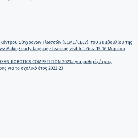
Κέντρου Σύγχρονων Γλωσσών (ECML/CELV), του Συμβουλίου της
s: Making early language learning visible”, Graz 15-16 Μαρτίου
EGEAN ROBOTICS COMPETITION 2023» για μαθητές/τριες
ς για το σχολικό έτος 2022-23