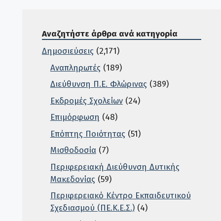
Αναζητήστε άρθρα ανά κατηγορία
Δημοσιεύσεις
(2,171)
Αναπληρωτές
(189)
Διεύθυνση Π.Ε. Φλώρινας
(389)
Εκδρομές Σχολείων
(24)
Επιμόρφωση
(48)
Επόπτης Ποιότητας
(51)
Μισθοδοσία
(7)
Περιφερειακή Διεύθυνση Δυτικής
Μακεδονίας
(59)
Περιφερειακό Κέντρο Εκπαιδευτικού
Σχεδιασμού (ΠΕ.Κ.Ε.Σ.)
(4)