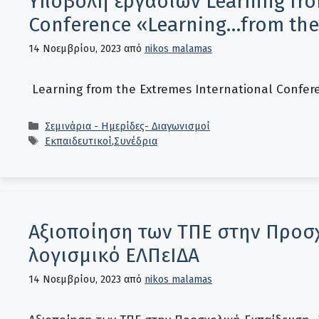
Υποβολή εργασιών Learning fro
Conference «Learning…from the
14 Νοεμβρίου, 2023
από
nikos malamas
Learning from the Extremes International Confer
Κατηγορίες
Σεμινάρια - Ημερίδες- Διαγωνισμοί
Ετικέτες
Εκπαιδευτικοί
,
Συνέδρια
Αξιοποίηση των ΤΠΕ στην Προσ
λογισμικό ΕΛΠεΙΔΑ
14 Νοεμβρίου, 2023
από
nikos malamas