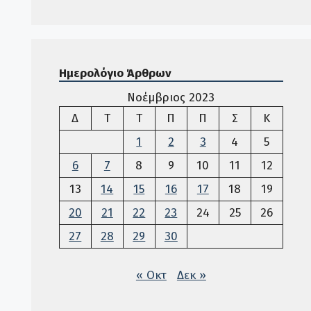
Ημερολόγιο Άρθρων
Νοέμβριος 2023
Δευτέρα
Τρίτη
Τετάρτη
Πέμπτη
Παρασκευή
Σάββατο
Κυριακ
Δ
Τ
Τ
Π
Π
Σ
Κ
1
2
3
4
5
6
7
8
9
10
11
12
13
14
15
16
17
18
19
20
21
22
23
24
25
26
27
28
29
30
« Οκτ
Δεκ »