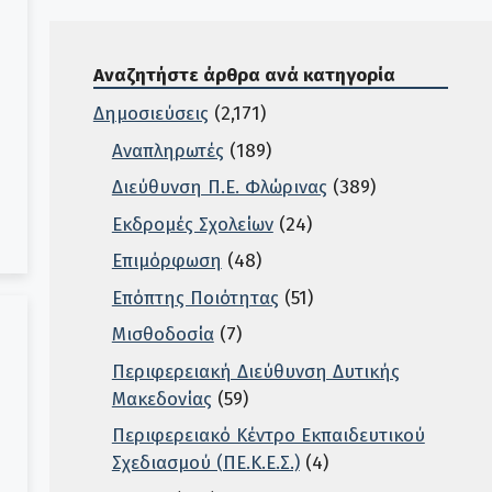
Αναζητήστε άρθρα ανά κατηγορία
Δημοσιεύσεις
(2,171)
Αναπληρωτές
(189)
Διεύθυνση Π.Ε. Φλώρινας
(389)
Εκδρομές Σχολείων
(24)
Επιμόρφωση
(48)
Επόπτης Ποιότητας
(51)
Μισθοδοσία
(7)
Περιφερειακή Διεύθυνση Δυτικής
Μακεδονίας
(59)
Περιφερειακό Κέντρο Εκπαιδευτικού
Σχεδιασμού (ΠΕ.Κ.Ε.Σ.)
(4)