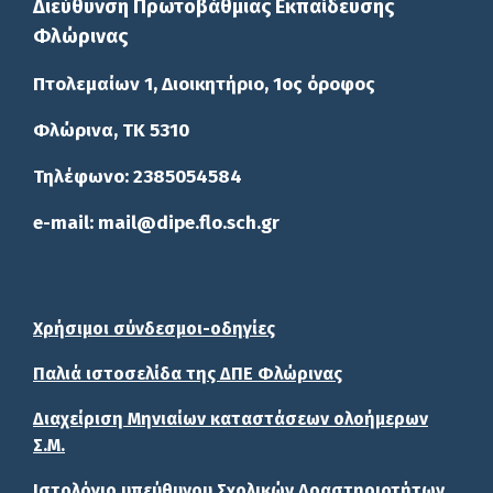
Διεύθυνση Πρωτοβάθμιας Εκπαίδευσης
Φλώρινας
Πτολεμαίων 1, Διοικητήριο, 1ος όροφος
Φλώρινα, ΤΚ 5310
Τηλέφωνο: 2385054584
e-mail: mail@dipe.flo.sch.gr
Χρήσιμοι σύνδεσμοι-οδηγίες
Παλιά ιστοσελίδα της ΔΠΕ Φλώρινας
Διαχείριση Μηνιαίων καταστάσεων ολοήμερων
Σ.Μ.
Ιστολόγιο υπεύθυνου Σχολικών Δραστηριοτήτων