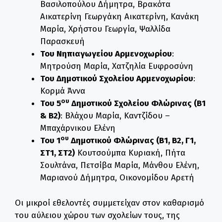
Βασιλοπούλου Δήμητρα, Βρακότα
Αικατερίνη Γεωργάκη Αικατερίνη, Κανάκη
Μαρία, Χρήστου Γεωργία, Ψαλλίδα
Παρασκευή
Του Νηπιαγωγείου Αρμενοχωρίου
:
Μητρούση Μαρία, Χατζηλία Ευφροσύνη
Του Δημοτικού Σχολείου Αρμενοχωρίου
:
Κορμά Άννα
ου
Του 5
Δημοτικού Σχολείου Φλώρινας (Β1
& Β2)
: Βλάχου Μαρία, Καντζίδου –
Μπαχάρνικου Ελένη
ου
Του 1
Δημοτικού Φλώρινας (Β1, Β2, Γ1,
ΣΤ1, ΣΤ2)
Κουτσούμπα Κυριακή, Πήτα
Σουλτάνα, Πετσίβα Μαρία, Μάνθου Ελένη,
Μαριανού Δήμητρα, Οικονομίδου Αρετή
Οι μικροί εθελοντές συμμετείχαν στον καθαρισμό
του αύλειου χώρου των σχολείων τους, της