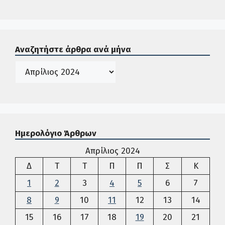
Σε αυτή την περιοχή ο χρήστης μπορεί να αναζητήσει άρ
Αναζητήστε άρθρα ανά μήνα
Ιστορικό
Ημερολόγιο Άρθρων
Απρίλιος 2024
Δευτέρα
Τρίτη
Τετάρτη
Πέμπτη
Παρασκευή
Σάββατο
Κυρια
Δ
Τ
Τ
Π
Π
Σ
Κ
1
2
3
4
5
6
7
8
9
10
11
12
13
14
15
16
17
18
19
20
21