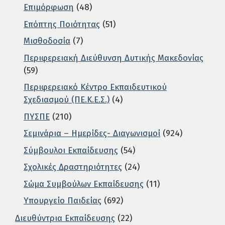
Επιμόρφωση
(48)
Επόπτης Ποιότητας
(51)
Μισθοδοσία
(7)
Περιφερειακή Διεύθυνση Δυτικής Μακεδονίας
(59)
Περιφερειακό Κέντρο Εκπαιδευτικού
Σχεδιασμού (ΠΕ.Κ.Ε.Σ.)
(4)
ΠΥΣΠΕ
(210)
Σεμινάρια – Ημερίδες- Διαγωνισμοί
(924)
Σύμβουλοι Εκπαίδευσης
(54)
Σχολικές Δραστηριότητες
(24)
Σώμα Συμβούλων Εκπαίδευσης
(11)
Υπουργείο Παιδείας
(692)
Διευθύντρια Εκπαίδευσης
(22)