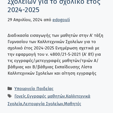
Σχολείων για το σχολικό έτος
2024-2025
29 Απριλίου, 2024
από
edogouli
Διαδικασία εισαγωγής των μαθητών στην Α΄ τάξη
Γυμνασίου των Καλλιτεχνικών Σχολείων για το
σχολικό έτος 2024-2025 Ενημέρωση σχετικά με
την εφαρμογή του ν. 4800/21-5-2021 (Α΄ 81) για
τις εγγραφές/μετεγγραφές μαθητών/τριών Α/
βάθμιας και Β/βάθμιας Εκπαίδευσης Λίστα
Καλλιτεχνικών Σχολείων και αίτηση εγγραφής
Κατηγορίες
Υπουργείο Παιδείας
Ετικέτες
Γονείς
,
Εγγραφές μαθητών
,
Καλλιτεχνικά
Σχολεία
,
Λειτουργία Σχολείων
,
Μαθητές