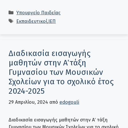
Κατηγορίες
Υπουργείο Παιδείας
Ετικέτες
Εκπαιδευτικοί
,
ΙΕΠ
Διαδικασία εισαγωγής
μαθητών στην Α΄ τάξη
Γυμνασίου των Μουσικών
Σχολείων για το σχολικό έτος
2024-2025
29 Απριλίου, 2024
από
edogouli
Διαδικασία εισαγωγής μαθητών στην Α΄ τάξη
Γυμνασίου των Μουσικών Σχολείων για το σχολικό