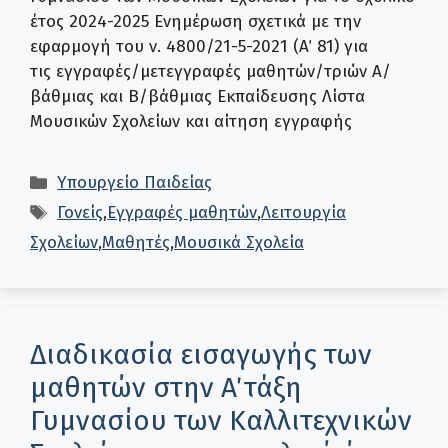
έτος 2024-2025 Ενημέρωση σχετικά με την
εφαρμογή του ν. 4800/21-5-2021 (Α΄ 81) για
τις εγγραφές/μετεγγραφές μαθητών/τριών Α/
βάθμιας και Β/βάθμιας Εκπαίδευσης Λίστα
Μουσικών Σχολείων και αίτηση εγγραφής
Κατηγορίες
Υπουργείο Παιδείας
Ετικέτες
Γονείς
,
Εγγραφές μαθητών
,
Λειτουργία
Σχολείων
,
Μαθητές
,
Μουσικά Σχολεία
Διαδικασία εισαγωγής των
μαθητών στην Α΄ τάξη
Γυμνασίου των Καλλιτεχνικών