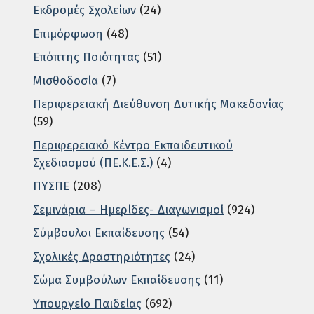
Εκδρομές Σχολείων
(24)
Επιμόρφωση
(48)
Επόπτης Ποιότητας
(51)
Μισθοδοσία
(7)
Περιφερειακή Διεύθυνση Δυτικής Μακεδονίας
(59)
Περιφερειακό Κέντρο Εκπαιδευτικού
Σχεδιασμού (ΠΕ.Κ.Ε.Σ.)
(4)
ΠΥΣΠΕ
(208)
Σεμινάρια – Ημερίδες- Διαγωνισμοί
(924)
Σύμβουλοι Εκπαίδευσης
(54)
Σχολικές Δραστηριότητες
(24)
Σώμα Συμβούλων Εκπαίδευσης
(11)
Υπουργείο Παιδείας
(692)