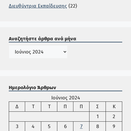
Διευθύντρια Εκπαίδευσης
(22)
Σε αυτή την περιοχή ο χρήστης μπορεί να αναζητήσει άρ
Αναζητήστε άρθρα ανά μήνα
Ιστορικό
Ημερολόγιο Άρθρων
Ιούνιος 2024
Δευτέρα
Τρίτη
Τετάρτη
Πέμπτη
Παρασκευή
Σάββατο
Κυρια
Δ
Τ
Τ
Π
Π
Σ
Κ
1
2
3
4
5
6
7
8
9