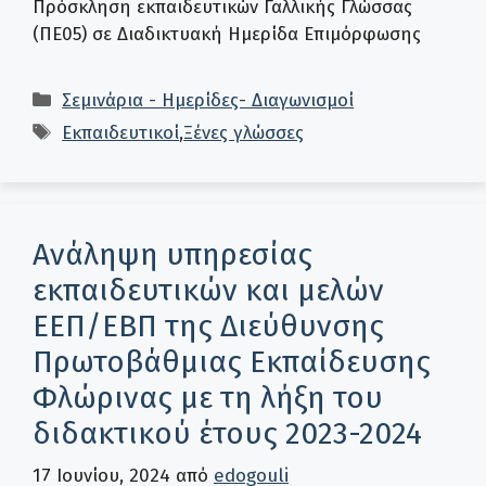
Πρόσκληση εκπαιδευτικών Γαλλικής Γλώσσας
(ΠΕ05) σε Διαδικτυακή Ημερίδα Επιμόρφωσης
Κατηγορίες
Σεμινάρια - Ημερίδες- Διαγωνισμοί
Ετικέτες
Εκπαιδευτικοί
,
Ξένες γλώσσες
Ανάληψη υπηρεσίας
εκπαιδευτικών και μελών
ΕΕΠ/ΕΒΠ της Διεύθυνσης
Πρωτοβάθμιας Εκπαίδευσης
Φλώρινας με τη λήξη του
διδακτικού έτους 2023-2024
17 Ιουνίου, 2024
από
edogouli