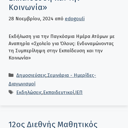
Κοινωνία»
28 Νοεμβρίου, 2024
από
edogouli
Εκδήλωση για την Παγκόσμια Ημέρα Ατόμων με
Αναπηρία «Σχολείο για Όλους: Ενδυναμώνοντας
τη Συμπερίληψη στην Εκπαίδευση και την
Κοινωνία»
Κατηγορίες
Δημοσιεύσεις
,
Σεμινάρια - Ημερίδες-
Διαγωνισμοί
Ετικέτες
Εκδηλώσεις
,
Εκπαιδευτικοί
,
ΙΕΠ
12ος Διεθνής Μαθητικός