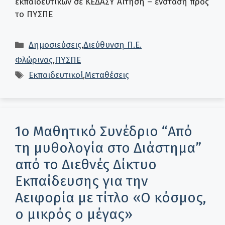
εκπαιδευτικών σε ΚΕΔΑΣΥ Αίτηση – ένσταση προς
το ΠΥΣΠΕ
Κατηγορίες
Δημοσιεύσεις
,
Διεύθυνση Π.Ε.
Φλώρινας
,
ΠΥΣΠΕ
Ετικέτες
Εκπαιδευτικοί
,
Μεταθέσεις
1ο Μαθητικό Συνέδριο “Από
τη μυθολογία στο Διάστημα”
από το Διεθνές Δίκτυο
Εκπαίδευσης για την
Αειφορία με τίτλο «Ο κόσμος,
ο μικρός ο μέγας»