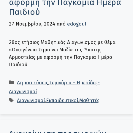
αφορμή την Παγκόμια Ημέρα
Παιδιού
27 Νοεμβρίου, 2024
από
edogouli
28ος ετήσιος Μαθητικός Διαγωνισμός με θέμα
«Οικογένεια Σημαίνει Μαζί» της Ύπατης
Αρμοστείας με αφορμή την Παγκόμια Ημέρα
Παιδιού
Κατηγορίες
Δημοσιεύσεις
,
Σεμινάρια - Ημερίδες-
Διαγωνισμοί
Ετικέτες
Διαγωνισμοί
,
Εκπαιδευτικοί
,
Μαθητές