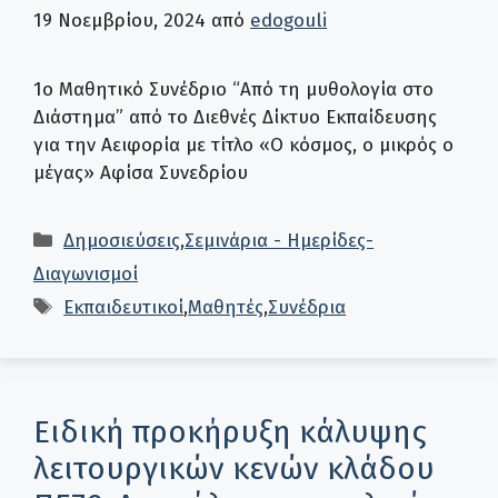
19 Νοεμβρίου, 2024
από
edogouli
1ο Μαθητικό Συνέδριο “Από τη μυθολογία στο
Διάστημα” από το Διεθνές Δίκτυο Εκπαίδευσης
για την Αειφορία με τίτλο «Ο κόσμος, ο μικρός ο
μέγας» Αφίσα Συνεδρίου
Κατηγορίες
Δημοσιεύσεις
,
Σεμινάρια - Ημερίδες-
Διαγωνισμοί
Ετικέτες
Εκπαιδευτικοί
,
Μαθητές
,
Συνέδρια
Ειδική προκήρυξη κάλυψης
λειτουργικών κενών κλάδου