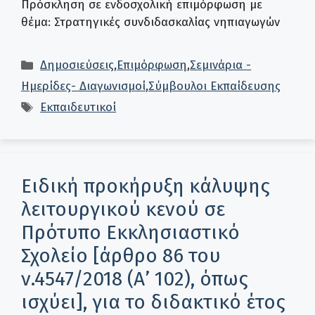
Πρόσκληση σε ενδοσχολική επιμόρφωση με
θέμα: Στρατηγικές συνδιδασκαλίας νηπιαγωγών
Κατηγορίες
Δημοσιεύσεις
,
Επιμόρφωση
,
Σεμινάρια -
Ημερίδες- Διαγωνισμοί
,
Σύμβουλοι Εκπαίδευσης
Ετικέτες
Εκπαιδευτικοί
Ειδική προκήρυξη κάλυψης
λειτουργικού κενού σε
Πρότυπο Εκκλησιαστικό
Σχολείο [άρθρο 86 του
ν.4547/2018 (Α’ 102), όπως
ισχύει], για το διδακτικό έτος