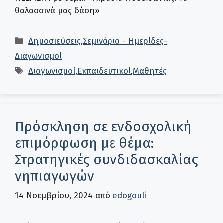
θαλασσινά μας δάση»
Κατηγορίες
Δημοσιεύσεις
,
Σεμινάρια - Ημερίδες-
Διαγωνισμοί
Ετικέτες
Διαγωνισμοί
,
Εκπαιδευτικοί
,
Μαθητές
Πρόσκληση σε ενδοσχολική
επιμόρφωση με θέμα:
Στρατηγικές συνδιδασκαλίας
νηπιαγωγών
14 Νοεμβρίου, 2024
από
edogouli