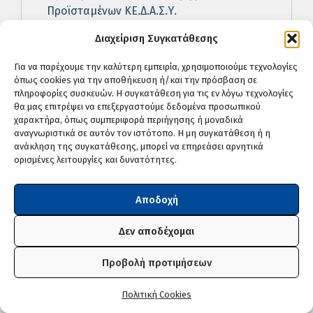
Προϊσταμένων ΚΕ.Δ.Α.Σ.Υ.
06-08-26 95 ειδικότητες και 860 τμήματα
Διαχείριση Συγκατάθεσης
στις Δημόσιες Σ.Α.Ε.Κ. για το εκπαιδευτικό
έτος 2026-2027
Για να παρέχουμε την καλύτερη εμπειρία, χρησιμοποιούμε τεχνολογίες
όπως cookies για την αποθήκευση ή/και την πρόσβαση σε
06-08-26 Επικαιροποιούνται τα ανώτατα
πληροφορίες συσκευών. Η συγκατάθεση για τις εν λόγω τεχνολογίες
ετήσια όρια δαπανών για τις Σχολές
θα μας επιτρέψει να επεξεργαστούμε δεδομένα προσωπικού
χαρακτήρα, όπως συμπεριφορά περιήγησης ή μοναδικά
Ανώτερης Επαγγελματικής Κατάρτισης και
αναγνωριστικά σε αυτόν τον ιστότοπο. Η μη συγκατάθεση ή η
τα Σχολεία Δεύτερης Ευκαιρίας
ανάκληση της συγκατάθεσης, μπορεί να επηρεάσει αρνητικά
ορισμένες λειτουργίες και δυνατότητες.
06-08-26 Κύρωση αξιολογικού πίνακα για
την κάλυψη με απόσπαση της θέσης κλ.
ΠΕ04.04 Βιολόγων στο ΕΣ Βρυξέλλες ΙΙΙ
Αποδοχή
06-08-26 Κύρωση αξιολογικού πίνακα για
Δεν αποδέχομαι
την κάλυψη με απόσπαση της θέσης κλ.
ΠΕ04.02 Χημικών στο ΕΣ Βρυξέλλες ΙΙΙ
Προβολή προτιμήσεων
06-08-26 Ανακλήσεις αποσπάσεων
εκπαιδευτικών Δ.Ε. σε Δ/νσεις Β΄/θμιας Εκπ/
Πολιτική Cookies
σης για τα σχολικά έτη 2026-2027, 2027-2028