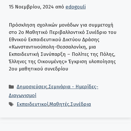
15 Νοεμβρίου, 2024
από
edogouli
Πρόσκληση σχολικών μονάδων για συμμετοχή
στο 2ο Μαθητικό Περιβαλλοντικό Συνέδριο του
Εθνικού Εκπαιδευτικού Δικτύου Δράσης
«Κωνσταντινούπολη-Θεσσαλονίκη, μια
Εκπαιδευτική Συνύπαρξη – Πολίτες της Πόλης,
Έλληνες της Οικουμένης» Έγκριση υλοποίησης
2ου μαθητικού συνεδρίου
Κατηγορίες
Δημοσιεύσεις
,
Σεμινάρια - Ημερίδες-
Διαγωνισμοί
Ετικέτες
Εκπαιδευτικοί
,
Μαθητές
,
Συνέδρια