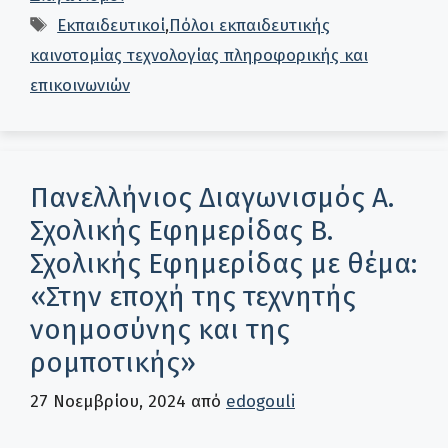
Ετικέτες
Εκπαιδευτικοί
,
Πόλοι εκπαιδευτικής
καινοτομίας τεχνολογίας πληροφορικής και
επικοινωνιών
Πανελλήνιος Διαγωνισμός Α.
Σχολικής Εφημερίδας B.
Σχολικής Εφημερίδας με θέμα:
«Στην εποχή της τεχνητής
νοημοσύνης και της
ρομποτικής»
27 Νοεμβρίου, 2024
από
edogouli