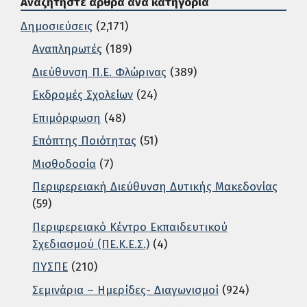
Αναζητήστε άρθρα ανά κατηγορία
Δημοσιεύσεις
(2,171)
Αναπληρωτές
(189)
Διεύθυνση Π.Ε. Φλώρινας
(389)
Εκδρομές Σχολείων
(24)
Επιμόρφωση
(48)
Επόπτης Ποιότητας
(51)
Μισθοδοσία
(7)
Περιφερειακή Διεύθυνση Δυτικής Μακεδονίας
(59)
Περιφερειακό Κέντρο Εκπαιδευτικού
Σχεδιασμού (ΠΕ.Κ.Ε.Σ.)
(4)
ΠΥΣΠΕ
(210)
Σεμινάρια – Ημερίδες- Διαγωνισμοί
(924)