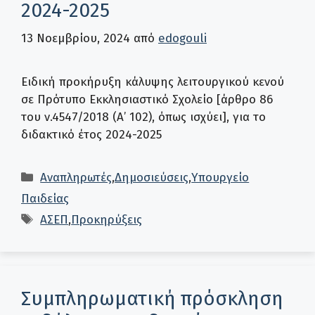
2024-2025
13 Νοεμβρίου, 2024
από
edogouli
Ειδική προκήρυξη κάλυψης λειτουργικού κενού
σε Πρότυπο Εκκλησιαστικό Σχολείο [άρθρο 86
του ν.4547/2018 (Α’ 102), όπως ισχύει], για το
διδακτικό έτος 2024-2025
Κατηγορίες
Αναπληρωτές
,
Δημοσιεύσεις
,
Υπουργείο
Παιδείας
Ετικέτες
ΑΣΕΠ
,
Προκηρύξεις
Συμπληρωματική πρόσκληση