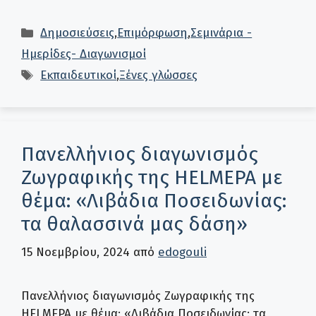
Κατηγορίες
Δημοσιεύσεις
,
Επιμόρφωση
,
Σεμινάρια -
Ημερίδες- Διαγωνισμοί
Ετικέτες
Εκπαιδευτικοί
,
Ξένες γλώσσες
Πανελλήνιος διαγωνισμός
Ζωγραφικής της HELMEPA με
θέμα: «Λιβάδια Ποσειδωνίας:
τα θαλασσινά μας δάση»
15 Νοεμβρίου, 2024
από
edogouli
Πανελλήνιος διαγωνισμός Ζωγραφικής της
HELMEPA με θέμα: «Λιβάδια Ποσειδωνίας: τα