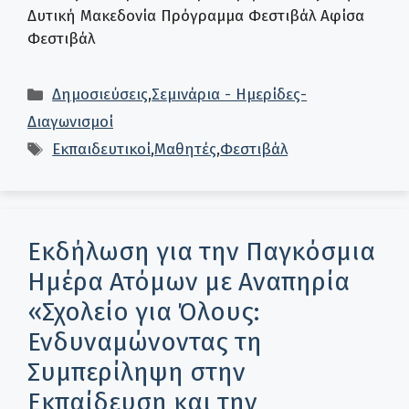
Δυτική Μακεδονία Πρόγραμμα Φεστιβάλ Αφίσα
Φεστιβάλ
Κατηγορίες
Δημοσιεύσεις
,
Σεμινάρια - Ημερίδες-
Διαγωνισμοί
Ετικέτες
Εκπαιδευτικοί
,
Μαθητές
,
Φεστιβάλ
Εκδήλωση για την Παγκόσμια
Ημέρα Ατόμων με Αναπηρία
«Σχολείο για Όλους:
Ενδυναμώνοντας τη
Συμπερίληψη στην
Εκπαίδευση και την