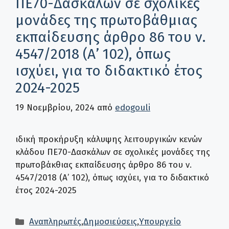
ΠΕ70-Δασκάλων σε σχολικές
μονάδες της πρωτοβάθμιας
εκπαίδευσης άρθρο 86 του ν.
4547/2018 (Α’ 102), όπως
ισχύει, για το διδακτικό έτος
2024-2025
19 Νοεμβρίου, 2024
από
edogouli
ιδική προκήρυξη κάλυψης λειτουργικών κενών
κλάδου ΠΕ70-Δασκάλων σε σχολικές μονάδες της
πρωτοβάκθιας εκπαίδευσης άρθρο 86 του ν.
4547/2018 (Α’ 102), όπως ισχύει, για το διδακτικό
έτος 2024-2025
Κατηγορίες
Αναπληρωτές
,
Δημοσιεύσεις
,
Υπουργείο