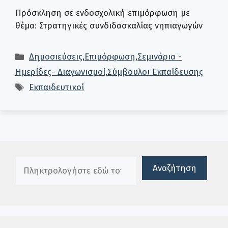
Πρόσκληση σε ενδοσχολική επιμόρφωση με
θέμα: Στρατηγικές συνδιδασκαλίας νηπιαγωγών
Κατηγορίες
Δημοσιεύσεις
,
Επιμόρφωση
,
Σεμινάρια -
Ημερίδες- Διαγωνισμοί
,
Σύμβουλοι Εκπαίδευσης
Ετικέτες
Εκπαιδευτικοί
Πλαίσιο αναζήτησης
Αναζήτηση