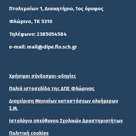
Πτολεμαίων 1, Διοικητήριο, 1ος όροφος
Φλώρινα, ΤΚ 5310
Τηλέφωνο: 2385054584
e-mail: mail@dipe.flo.sch.gr
Χρήσιμοι σύνδεσμοι-οδηγίες
Παλιά ιστοσελίδα της ΔΠΕ Φλώρινας
Διαχείριση Μηνιαίων καταστάσεων ολοήμερων
Σ.Μ.
Ιστολόγιο υπεύθυνου Σχολικών Δραστηριοτήτων
Πολιτική cookies